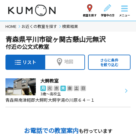
教室を探す
学習中の方
メニュー
HOME
お近くの教室を探す
検索結果
青森県平川市碇ヶ関古懸山元無沢
付近の公文式教室
さらに条件
地図
リスト
を絞り込む
大鰐教室
月
火
水
木
金
土
日
3歳～高校生
青森県南津軽郡大鰐町大鰐字湯の川原６４－１
お電話での教室案内
も行っています