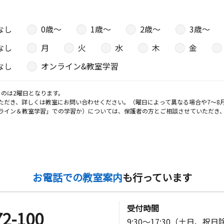
なし
0歳〜
1歳〜
2歳〜
3歳〜
なし
月
火
水
木
金
なし
オンライン&教室学習
のは2曜日となります。
ただき、詳しくは教室にお問い合わせください。（曜日によって異なる場合や7～8
ライン＆教室学習」での学習か）については、保護者の方とご相談させていただき
お電話での教室案内
も行っています
受付時間
72-100
9:30～17:30（土日、祝