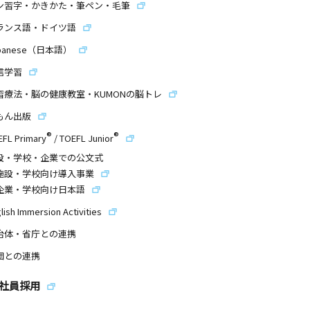
ン習字・かきかた・筆ペン・毛筆
ランス語・ドイツ語
panese（日本語）
信学習
習療法・脳の健康教室・KUMONの脳トレ
もん出版
®
®
EFL Primary
/
TOEFL Junior
設・学校・企業での公文式
施設・学校向け導入事業
企業・学校向け日本語
lish Immersion Activities
治体・省庁との連携
団との連携
社員採用