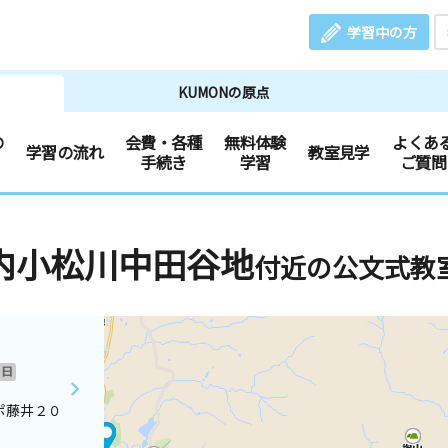
学習中の方
KUMONの原点
の
会費・各種
無料体験
よくあ
学習の流れ
教室見学
手続き
学習
ご質問
内小松川中田谷地
付近の公文式教
日
ポ藤井２０