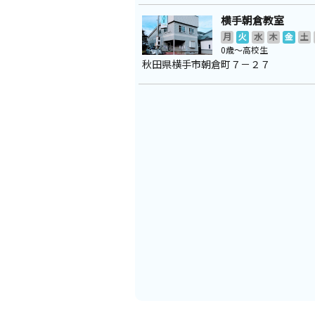
横手朝倉教室
月
火
水
木
金
土
0歳～高校生
秋田県横手市朝倉町７－２７