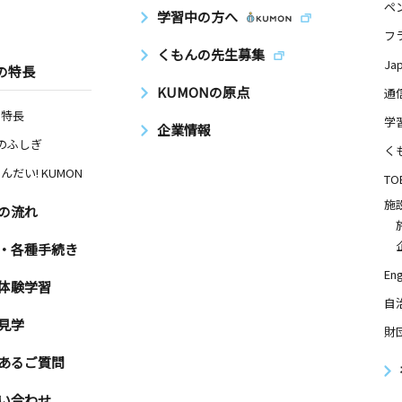
ペ
学習中の方へ
フ
くもんの先生募集
Ja
の特長
KUMONの原点
通
の特長
学
企業情報
Nのふしぎ
く
んだい! KUMON
TO
施
の流れ
・各種手続き
Eng
体験学習
自
見学
財
あるご質問
い合わせ