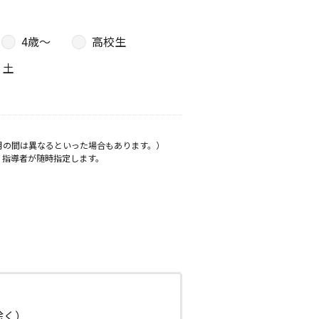
4歳〜
高校生
土
月の間は異なるといった場合もあります。）
、指導者が随時指定します。
日除く）