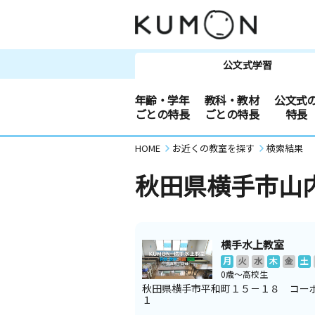
公文式学習
年齢・学年
教科・教材
公文式
ごとの特長
ごとの特長
特長
HOME
お近くの教室を探す
検索結果
秋田県横手市山
横手水上教室
月
火
水
木
金
土
0歳～高校生
秋田県横手市平和町１５－１８ コー
１