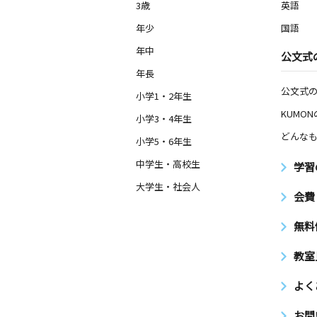
3歳
英語
年少
国語
年中
公文式
年長
公文式
小学1・2年生
KUMO
小学3・4年生
どんなも
小学5・6年生
中学生・高校生
学習
大学生・社会人
会費
無料
教室
よく
お問