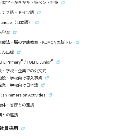
ン習字・かきかた・筆ペン・毛筆
ランス語・ドイツ語
panese（日本語）
信学習
習療法・脳の健康教室・KUMONの脳トレ
もん出版
®
®
EFL Primary
/
TOEFL Junior
設・学校・企業での公文式
施設・学校向け導入事業
企業・学校向け日本語
lish Immersion Activities
治体・省庁との連携
団との連携
社員採用