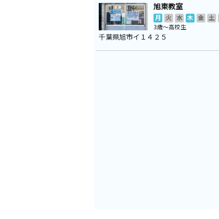
旭東教室
月
火
水
木
金
土
3歳～高校生
千葉県旭市イ１４２５