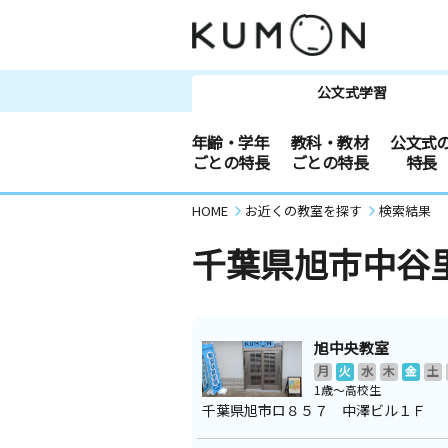
公文式学習
年齢・学年
教科・教材
公文式
ごとの特長
ごとの特長
特長
HOME
お近くの教室を探す
検索結果
千葉県旭市中谷
旭中央教室
月
火
水
木
金
土
1歳～高校生
千葉県旭市ロ８５７ 中澤ビル１Ｆ