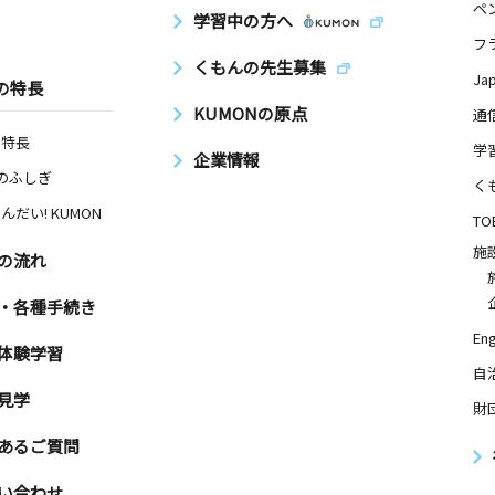
ペ
学習中の方へ
フ
くもんの先生募集
Ja
の特長
KUMONの原点
通
の特長
学
企業情報
Nのふしぎ
く
んだい! KUMON
TO
施
の流れ
・各種手続き
Eng
体験学習
自
見学
財
あるご質問
い合わせ