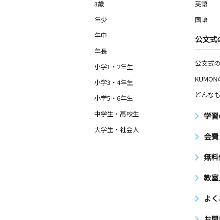
3歳
英語
年少
国語
年中
公文式
年長
公文式
小学1・2年生
KUMO
小学3・4年生
どんなも
小学5・6年生
中学生・高校生
学習
大学生・社会人
会費
無料
教室
よく
お問