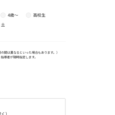
4歳〜
高校生
土
月の間は異なるといった場合もあります。）
、指導者が随時指定します。
日除く）