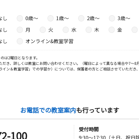
なし
0歳〜
1歳〜
2歳〜
3歳〜
なし
月
火
水
木
金
なし
オンライン&教室学習
のは2曜日となります。
ただき、詳しくは教室にお問い合わせください。（曜日によって異なる場合や7～8
ライン＆教室学習」での学習か）については、保護者の方とご相談させていただき
お電話での教室案内
も行っています
受付時間
72-100
9:30～17:30（土日、祝