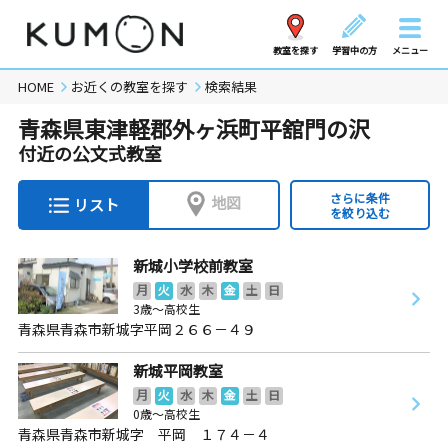
教室を探す
学習中の方
メニュー
HOME
お近くの教室を探す
検索結果
青森県東津軽郡外ヶ浜町平舘門の沢
付近の公文式教室
さらに条件
地図
リスト
を絞り込む
新城小学校前教室
月
火
水
木
金
土
日
3歳～高校生
青森県青森市新城字平岡２６６－４９
新城平岡教室
月
火
水
木
金
土
日
0歳～高校生
青森県青森市新城字 平岡 １７４－４