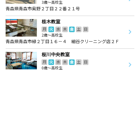
3歳～高校生
青森県青森市奥野２丁目２２番２１号
桂木教室
月
火
水
木
金
土
日
2歳～高校生
青森県青森市緑２丁目１６－４ 細谷クリーニング店２Ｆ
桜川中央教室
月
火
水
木
金
土
日
0歳～高校生
青森県青森市桜川４丁目１３－１１
東大野教室
月
火
水
木
金
土
日
5歳～高校生
青森県青森市東大野１丁目１８番地１号 ユアホームウィズ
１ １０２号室
西大野教室
月
火
水
木
金
土
日
2歳～高校生