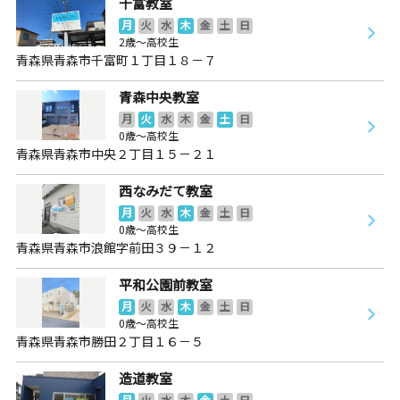
千富教室
月
火
水
木
金
土
日
2歳～高校生
青森県青森市千富町１丁目１８－７
青森中央教室
月
火
水
木
金
土
日
0歳～高校生
青森県青森市中央２丁目１５－２１
西なみだて教室
月
火
水
木
金
土
日
0歳～高校生
青森県青森市浪館字前田３９－１２
平和公園前教室
月
火
水
木
金
土
日
0歳～高校生
青森県青森市勝田２丁目１６－５
造道教室
月
火
水
木
金
土
日