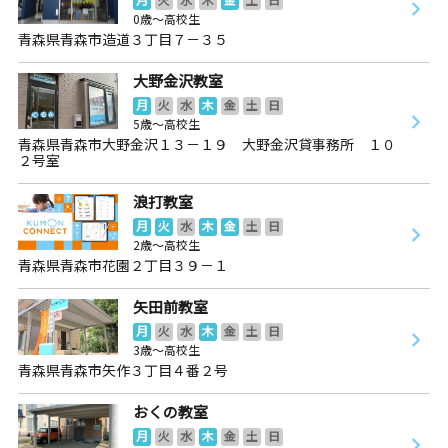
0歳～高校生
青森県青森市造道３丁目７－３５
大野金沢教室
月
火
水
木
金
土
日
5歳～高校生
青森県青森市大野金沢１３－１９ 大野金沢貸事務所 １０
２号室
浪打教室
月
火
水
木
金
土
日
2歳～高校生
青森県青森市花園２丁目３９－１
矢田前教室
月
火
水
木
金
土
日
3歳～高校生
青森県青森市矢作３丁目４番２号
おくの教室
月
火
水
木
金
土
日