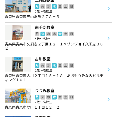
月
火
水
木
金
土
日
0歳～高校生
青森県青森市三内沢部２７８－５
南千刈教室
月
火
水
木
金
土
日
5歳～高校生
青森県青森市久須志２丁目１２－１メゾンジョイ久須志３０
２
古川教室
月
火
水
木
金
土
日
2歳～高校生
青森県青森市古川２丁目１５－１８ あおもりみなみビルデ
ィング１０１
つつみ教室
月
火
水
木
金
土
日
2歳～高校生
青森県青森市堤町１丁目１２‐２