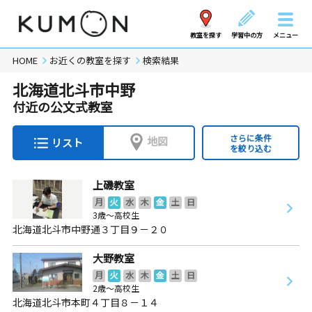
教室を探す
学習中の方
メニュー
HOME
お近くの教室を探す
検索結果
北海道北斗市中野
付近の公文式教室
さらに条件
地図
リスト
を絞り込む
上磯教室
月
火
水
木
金
土
日
3歳～高校生
北海道北斗市中野通３丁目９－２０
大野教室
月
火
水
木
金
土
日
2歳～高校生
北海道北斗市本町４丁目８－１４