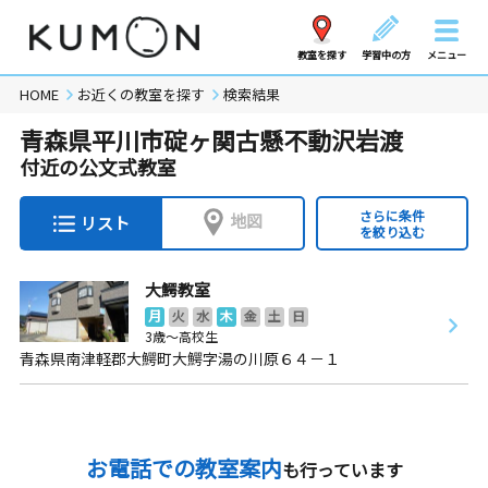
教室を探す
学習中の方
メニュー
HOME
お近くの教室を探す
検索結果
青森県平川市碇ヶ関古懸不動沢岩渡
付近の公文式教室
さらに条件
地図
リスト
を絞り込む
大鰐教室
月
火
水
木
金
土
日
3歳～高校生
青森県南津軽郡大鰐町大鰐字湯の川原６４－１
お電話での教室案内
も行っています