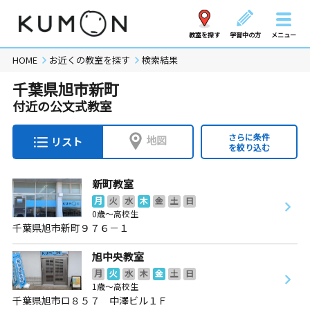
教室を探す
学習中の方
メニュー
HOME
お近くの教室を探す
検索結果
千葉県旭市新町
付近の公文式教室
さらに条件
地図
リスト
を絞り込む
新町教室
月
火
水
木
金
土
日
0歳～高校生
千葉県旭市新町９７６－１
旭中央教室
月
火
水
木
金
土
日
1歳～高校生
千葉県旭市ロ８５７ 中澤ビル１Ｆ