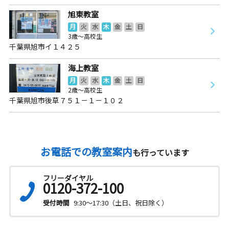
旭東教室
月
火
水
木
金
土
日
3歳～高校生
千葉県旭市イ１４２５
海上教室
月
火
水
木
金
土
日
2歳～高校生
千葉県旭市後草７５１－１－１０２
お電話での教室案内
も行っています
フリーダイヤル
0120-372-100
受付時間
9:30～17:30（土日、祝日除く）