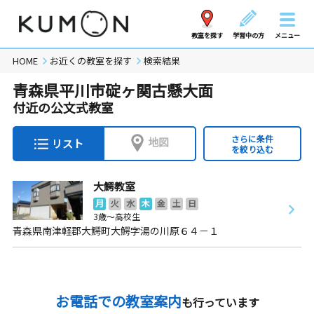
教室を探す
学習中の方
メニュー
HOME
お近くの教室を探す
検索結果
青森県平川市碇ヶ関古懸大面
付近の公文式教室
さらに条件
地図
リスト
を絞り込む
大鰐教室
月
火
水
木
金
土
日
3歳～高校生
青森県南津軽郡大鰐町大鰐字湯の川原６４－１
お電話での教室案内
も行っています