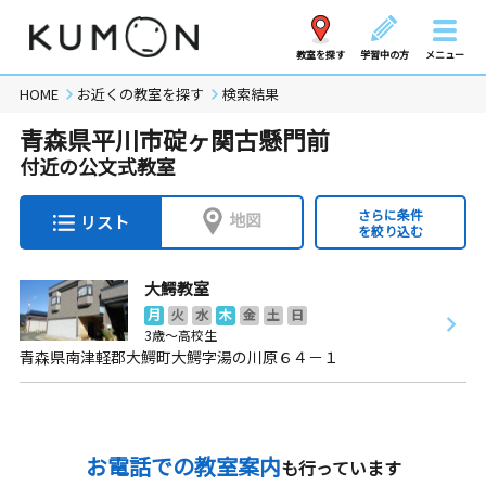
教室を探す
学習中の方
メニュー
HOME
お近くの教室を探す
検索結果
青森県平川市碇ヶ関古懸門前
付近の公文式教室
さらに条件
地図
リスト
を絞り込む
大鰐教室
月
火
水
木
金
土
日
3歳～高校生
青森県南津軽郡大鰐町大鰐字湯の川原６４－１
お電話での教室案内
も行っています