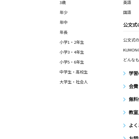
3歳
英語
年少
国語
年中
公文式
年長
公文式
小学1・2年生
KUMO
小学3・4年生
どんなも
小学5・6年生
中学生・高校生
学習
大学生・社会人
会費
無料
教室
よく
お問