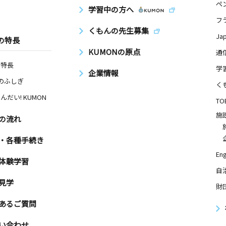
ペ
学習中の方へ
フ
くもんの先生募集
Ja
の特長
KUMONの原点
通
の特長
学
企業情報
Nのふしぎ
く
んだい! KUMON
TO
施
の流れ
・各種手続き
Eng
体験学習
自
見学
財
あるご質問
い合わせ