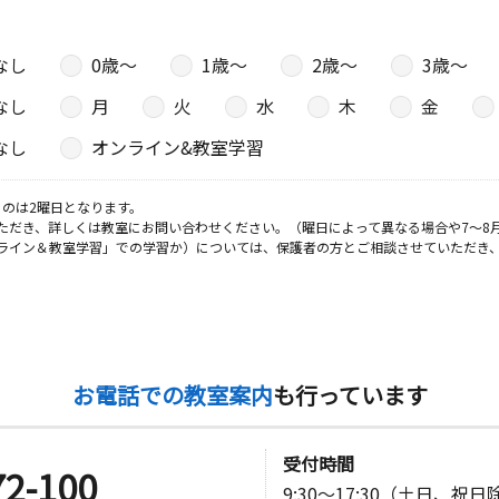
なし
0歳〜
1歳〜
2歳〜
3歳〜
なし
月
火
水
木
金
なし
オンライン&教室学習
のは2曜日となります。
ただき、詳しくは教室にお問い合わせください。（曜日によって異なる場合や7～8
ライン＆教室学習」での学習か）については、保護者の方とご相談させていただき
お電話での教室案内
も行っています
受付時間
72-100
9:30～17:30（土日、祝