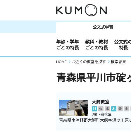
公文式学習
年齢・学年
教科・教材
公文式
ごとの特長
ごとの特長
特長
HOME
お近くの教室を探す
検索結果
青森県平川市碇
大鰐教室
月
火
水
木
金
土
3歳～高校生
青森県南津軽郡大鰐町大鰐字湯の川原