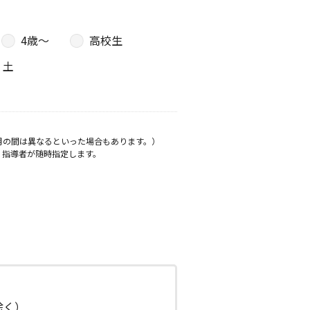
4歳〜
高校生
土
月の間は異なるといった場合もあります。）
、指導者が随時指定します。
日除く）