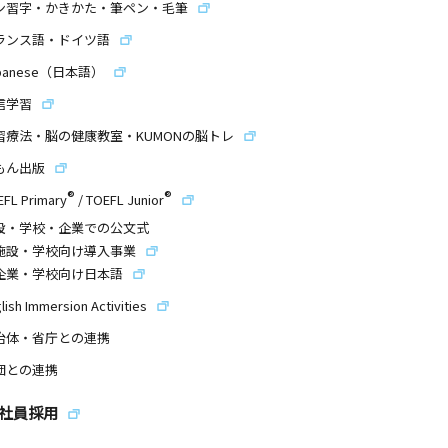
ン習字・かきかた・筆ペン・毛筆
ランス語・ドイツ語
panese（日本語）
信学習
習療法・脳の健康教室・KUMONの脳トレ
もん出版
®
®
EFL Primary
/
TOEFL Junior
設・学校・企業での公文式
施設・学校向け導入事業
企業・学校向け日本語
lish Immersion Activities
治体・省庁との連携
団との連携
社員採用