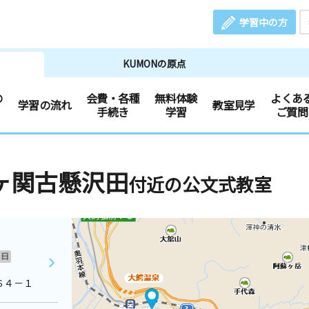
学習中の方
KUMONの原点
の
会費・各種
無料体験
よくあ
学習の流れ
教室見学
手続き
学習
ご質問
ヶ関古懸沢田
付近の公文式教室
日
６４－１