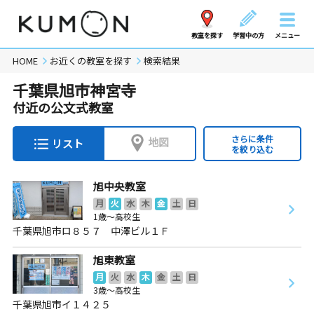
教室を探す
学習中の方
メニュー
HOME
お近くの教室を探す
検索結果
千葉県旭市神宮寺
付近の公文式教室
さらに条件
地図
リスト
を絞り込む
旭中央教室
月
火
水
木
金
土
日
1歳～高校生
千葉県旭市ロ８５７ 中澤ビル１Ｆ
旭東教室
月
火
水
木
金
土
日
3歳～高校生
千葉県旭市イ１４２５