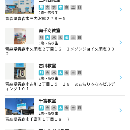
月
火
水
木
金
土
日
0歳～高校生
青森県青森市三内沢部２７８－５
南千刈教室
月
火
水
木
金
土
日
5歳～高校生
青森県青森市久須志２丁目１２－１メゾンジョイ久須志３０
２
古川教室
月
火
水
木
金
土
日
2歳～高校生
青森県青森市古川２丁目１５－１８ あおもりみなみビルデ
ィング１０１
千富教室
月
火
水
木
金
土
日
2歳～高校生
青森県青森市千富町１丁目１８－７