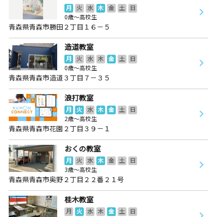
月
火
水
木
金
土
日
0歳～高校生
青森県青森市勝田２丁目１６－５
造道教室
月
火
水
木
金
土
日
0歳～高校生
青森県青森市造道３丁目７－３５
浪打教室
月
火
水
木
金
土
日
2歳～高校生
青森県青森市花園２丁目３９－１
おくの教室
月
火
水
木
金
土
日
3歳～高校生
青森県青森市奥野２丁目２２番２１号
桂木教室
月
火
水
木
金
土
日