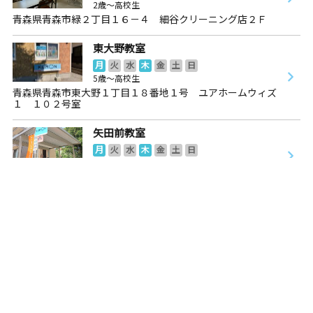
2歳～高校生
青森県青森市緑２丁目１６－４ 細谷クリーニング店２Ｆ
東大野教室
月
火
水
木
金
土
日
5歳～高校生
青森県青森市東大野１丁目１８番地１号 ユアホームウィズ
１ １０２号室
矢田前教室
月
火
水
木
金
土
日
3歳～高校生
青森県青森市矢作３丁目４番２号
西大野教室
月
火
水
木
金
土
日
2歳～高校生
青森県青森市西大野４丁目１９－１１ 西大野会館１階
桜川中央教室
月
火
水
木
金
土
日
0歳～高校生