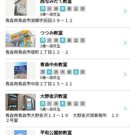
西なみだて教室
月
火
水
木
金
土
日
0歳～高校生
青森県青森市浪館字前田３９－１２
つつみ教室
月
火
水
木
金
土
日
2歳～高校生
青森県青森市堤町１丁目１２‐２
青森中央教室
月
火
水
木
金
土
日
0歳～高校生
青森県青森市中央２丁目１５－２１
大野金沢教室
月
火
水
木
金
土
日
5歳～高校生
青森県青森市大野金沢１３－１９ 大野金沢貸事務所 １０
２号室
平和公園前教室