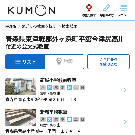
教室を探す
学習中の方
メニュー
HOME
お近くの教室を探す
検索結果
青森県東津軽郡外ヶ浜町平舘今津尻高川
付近の公文式教室
さらに条件
地図
リスト
を絞り込む
新城小学校前教室
月
火
水
木
金
土
日
3歳～高校生
青森県青森市新城字平岡２６６－４９
新城平岡教室
月
火
水
木
金
土
日
0歳～高校生
青森県青森市新城字 平岡 １７４－４