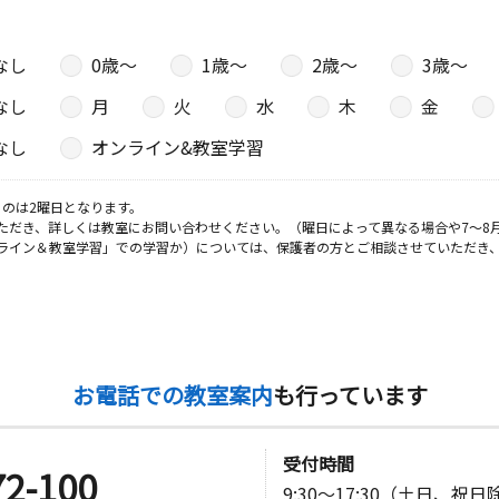
なし
0歳〜
1歳〜
2歳〜
3歳〜
なし
月
火
水
木
金
なし
オンライン&教室学習
のは2曜日となります。
ただき、詳しくは教室にお問い合わせください。（曜日によって異なる場合や7～8
ライン＆教室学習」での学習か）については、保護者の方とご相談させていただき
お電話での教室案内
も行っています
受付時間
72-100
9:30～17:30（土日、祝