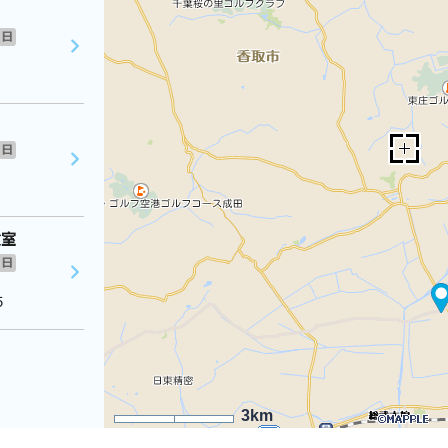
日
日
教室
日
５
3km