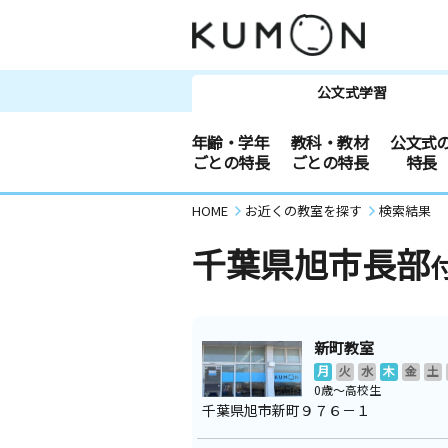
公文式学習
年齢・学年
教科・教材
公文式
ごとの特長
ごとの特長
特長
HOME
お近くの教室を探す
検索結果
千葉県旭市長部
新町教室
月
火
水
木
金
土
0歳～高校生
千葉県旭市新町９７６－１