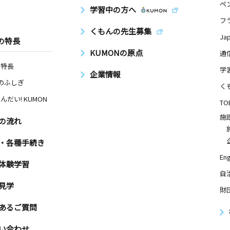
ペ
学習中の方へ
フ
くもんの先生募集
Ja
の特長
KUMONの原点
通
の特長
学
企業情報
Nのふしぎ
く
んだい! KUMON
TO
施
の流れ
・各種手続き
Eng
体験学習
自
見学
財
あるご質問
い合わせ