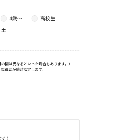
4歳〜
高校生
土
月の間は異なるといった場合もあります。）
、指導者が随時指定します。
日除く）