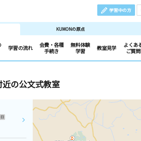
学習中の方
KUMONの原点
の
会費・各種
無料体験
よくあ
学習の流れ
教室見学
手続き
学習
ご質問
付近の公文式教室
日