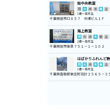
旭中央教室
月
火
水
木
金
土
1歳～高校生
千葉県旭市ロ８５７ 中澤ビル１Ｆ
海上教室
月
火
水
木
金
土
2歳～高校生
千葉県旭市後草７５１－１－１０２
はばかりふれんど
月
火
水
木
金
土
1歳～高校生
千葉県香取郡東庄町羽計２５６５－３