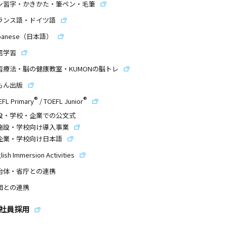
ン習字・かきかた・筆ペン・毛筆
ランス語・ドイツ語
panese（日本語）
信学習
習療法・脳の健康教室・KUMONの脳トレ
もん出版
®
®
EFL Primary
/
TOEFL Junior
設・学校・企業での公文式
施設・学校向け導入事業
企業・学校向け日本語
lish Immersion Activities
治体・省庁との連携
団との連携
社員採用