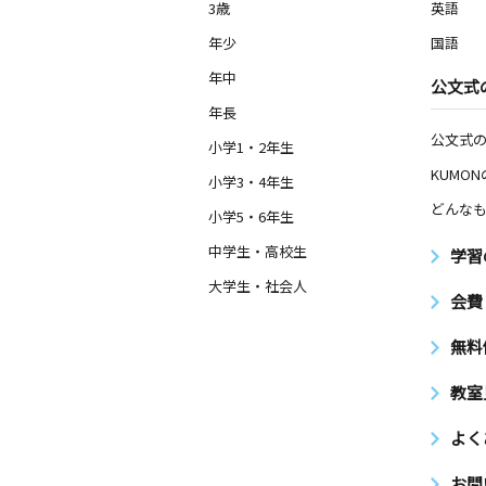
3歳
英語
年少
国語
年中
公文式
年長
公文式
小学1・2年生
KUMO
小学3・4年生
どんなも
小学5・6年生
中学生・高校生
学習
大学生・社会人
会費
無料
教室
よく
お問