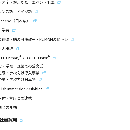
ン習字・かきかた・筆ペン・毛筆
ランス語・ドイツ語
panese（日本語）
信学習
習療法・脳の健康教室・KUMONの脳トレ
もん出版
®
®
EFL Primary
/
TOEFL Junior
設・学校・企業での公文式
施設・学校向け導入事業
企業・学校向け日本語
lish Immersion Activities
治体・省庁との連携
団との連携
社員採用