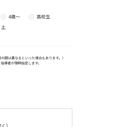
4歳〜
高校生
土
月の間は異なるといった場合もあります。）
、指導者が随時指定します。
日除く）