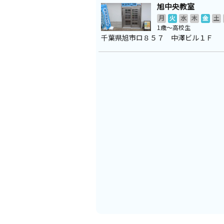
旭中央教室
月
火
水
木
金
土
1歳～高校生
千葉県旭市ロ８５７ 中澤ビル１Ｆ