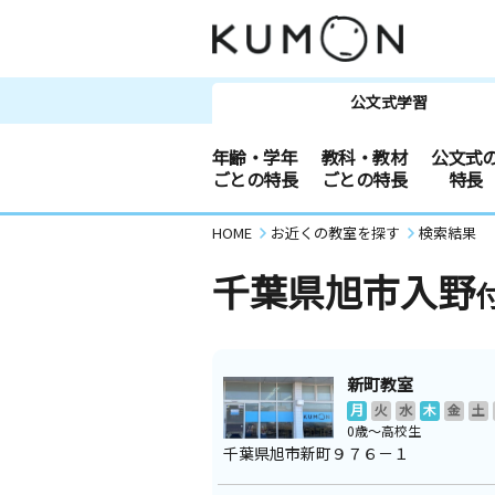
公文式学習
年齢・学年
教科・教材
公文式
ごとの特長
ごとの特長
特長
HOME
お近くの教室を探す
検索結果
千葉県旭市入野
新町教室
月
火
水
木
金
土
0歳～高校生
千葉県旭市新町９７６－１