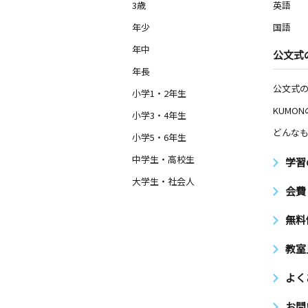
3歳
英語
年少
国語
年中
公文式
年長
公文式
小学1・2年生
KUMO
小学3・4年生
どんなも
小学5・6年生
中学生・高校生
学習
大学生・社会人
会費
無料
教室
よく
お問