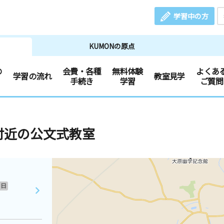
学習中の方
KUMONの原点
の
会費・各種
無料体験
よくあ
学習の流れ
教室見学
手続き
学習
ご質問
付近の公文式教室
日