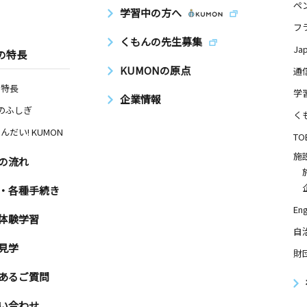
ペ
学習中の方へ
フ
くもんの先生募集
Ja
の特長
KUMONの原点
通
の特長
学
企業情報
Nのふしぎ
く
んだい! KUMON
TO
施
の流れ
・各種手続き
Eng
体験学習
自
見学
財
あるご質問
い合わせ