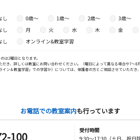
なし
0歳〜
1歳〜
2歳〜
3歳〜
なし
月
火
水
木
金
なし
オンライン&教室学習
のは2曜日となります。
ただき、詳しくは教室にお問い合わせください。（曜日によって異なる場合や7～8
ライン＆教室学習」での学習か）については、保護者の方とご相談させていただき
お電話での教室案内
も行っています
受付時間
72-100
9:30～17:30（土日、祝