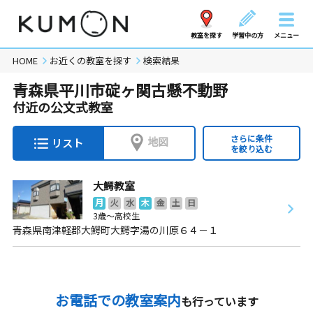
教室を探す
学習中の方
メニュー
HOME
お近くの教室を探す
検索結果
青森県平川市碇ヶ関古懸不動野
付近の公文式教室
さらに条件
地図
リスト
を絞り込む
大鰐教室
月
火
水
木
金
土
日
3歳～高校生
青森県南津軽郡大鰐町大鰐字湯の川原６４－１
お電話での教室案内
も行っています