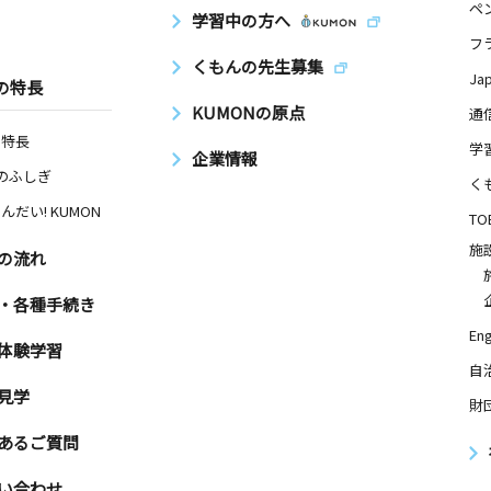
ペ
学習中の方へ
フ
くもんの先生募集
Ja
の特長
KUMONの原点
通
の特長
学
企業情報
Nのふしぎ
く
んだい! KUMON
TO
施
の流れ
・各種手続き
Eng
体験学習
自
見学
財
あるご質問
い合わせ