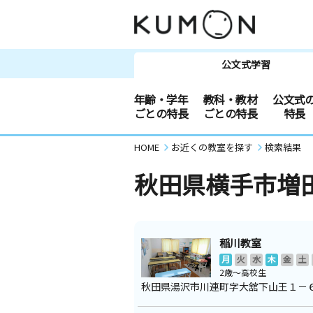
公文式学習
年齢・学年
教科・教材
公文式
ごとの特長
ごとの特長
特長
HOME
お近くの教室を探す
検索結果
秋田県横手市増
稲川教室
月
火
水
木
金
土
2歳～高校生
秋田県湯沢市川連町字大舘下山王１－