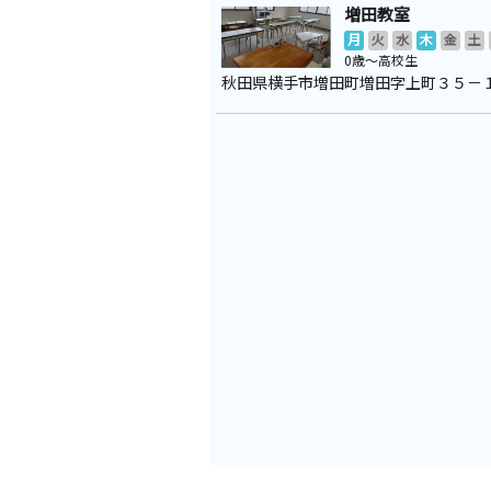
増田教室
月
火
水
木
金
土
0歳～高校生
秋田県横手市増田町増田字上町３５－