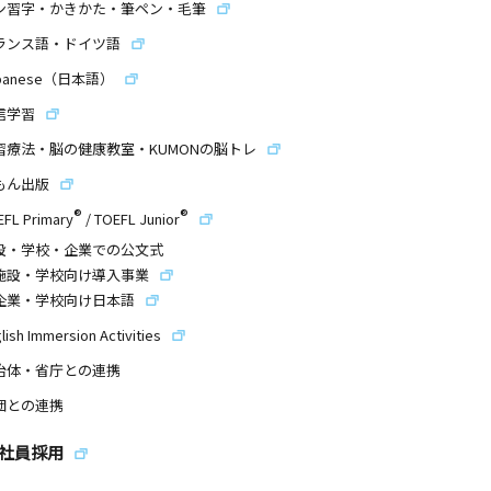
ン習字・かきかた・筆ペン・毛筆
ランス語・ドイツ語
panese（日本語）
信学習
習療法・脳の健康教室・KUMONの脳トレ
もん出版
®
®
EFL Primary
/
TOEFL Junior
設・学校・企業での公文式
施設・学校向け導入事業
企業・学校向け日本語
lish Immersion Activities
治体・省庁との連携
団との連携
社員採用