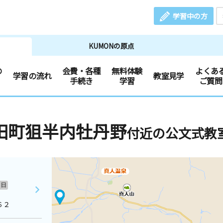
学習中の方
KUMONの原点
の
会費・各種
無料体験
よくあ
学習の流れ
教室見学
手続き
学習
ご質問
田町狙半内牡丹野
付近の公文式教
日
６２