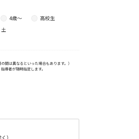
4歳〜
高校生
土
月の間は異なるといった場合もあります。）
、指導者が随時指定します。
日除く）