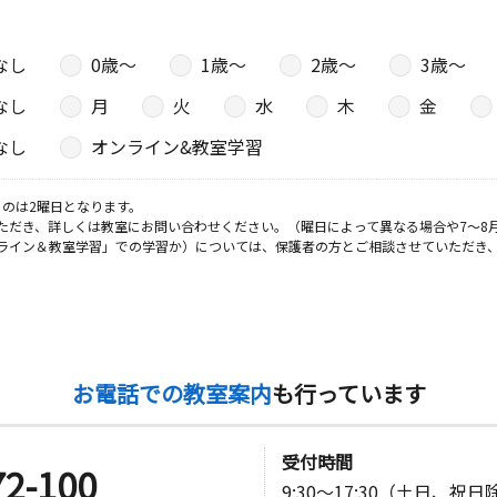
なし
0歳〜
1歳〜
2歳〜
3歳〜
なし
月
火
水
木
金
なし
オンライン&教室学習
のは2曜日となります。
ただき、詳しくは教室にお問い合わせください。（曜日によって異なる場合や7～8
ライン＆教室学習」での学習か）については、保護者の方とご相談させていただき
お電話での教室案内
も行っています
受付時間
72-100
9:30～17:30（土日、祝