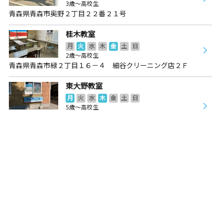
3歳～高校生
青森県青森市奥野２丁目２２番２１号
桂木教室
月
火
水
木
金
土
日
2歳～高校生
青森県青森市緑２丁目１６－４ 細谷クリーニング店２Ｆ
東大野教室
月
火
水
木
金
土
日
5歳～高校生
青森県青森市東大野１丁目１８番地１号 ユアホームウィズ
１ １０２号室
桜川中央教室
月
火
水
木
金
土
日
0歳～高校生
青森県青森市桜川４丁目１３－１１
西大野教室
月
火
水
木
金
土
日
2歳～高校生