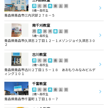
月
火
水
木
金
土
日
0歳～高校生
青森県青森市三内沢部２７８－５
南千刈教室
月
火
水
木
金
土
日
5歳～高校生
青森県青森市久須志２丁目１２－１メゾンジョイ久須志３０
２
古川教室
月
火
水
木
金
土
日
2歳～高校生
青森県青森市古川２丁目１５－１８ あおもりみなみビルデ
ィング１０１
千富教室
月
火
水
木
金
土
日
2歳～高校生
青森県青森市千富町１丁目１８－７