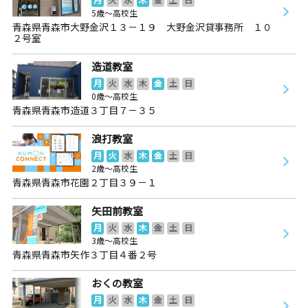
5歳～高校生
青森県青森市大野金沢１３－１９ 大野金沢貸事務所 １０
２号室
造道教室
月
火
水
木
金
土
日
0歳～高校生
青森県青森市造道３丁目７－３５
浪打教室
月
火
水
木
金
土
日
2歳～高校生
青森県青森市花園２丁目３９－１
矢田前教室
月
火
水
木
金
土
日
3歳～高校生
青森県青森市矢作３丁目４番２号
おくの教室
月
火
水
木
金
土
日