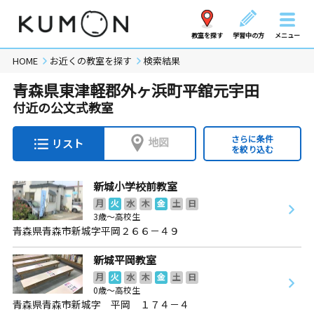
教室を探す
学習中の方
メニュー
HOME
お近くの教室を探す
検索結果
青森県東津軽郡外ヶ浜町平舘元宇田
付近の公文式教室
さらに条件
地図
リスト
を絞り込む
新城小学校前教室
月
火
水
木
金
土
日
3歳～高校生
青森県青森市新城字平岡２６６－４９
新城平岡教室
月
火
水
木
金
土
日
0歳～高校生
青森県青森市新城字 平岡 １７４－４