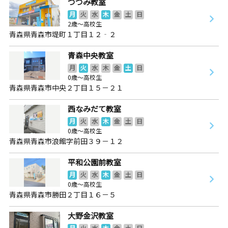
つつみ教室
月
火
水
木
金
土
日
2歳～高校生
青森県青森市堤町１丁目１２‐２
青森中央教室
月
火
水
木
金
土
日
0歳～高校生
青森県青森市中央２丁目１５－２１
西なみだて教室
月
火
水
木
金
土
日
0歳～高校生
青森県青森市浪館字前田３９－１２
平和公園前教室
月
火
水
木
金
土
日
0歳～高校生
青森県青森市勝田２丁目１６－５
大野金沢教室
月
火
水
木
金
土
日