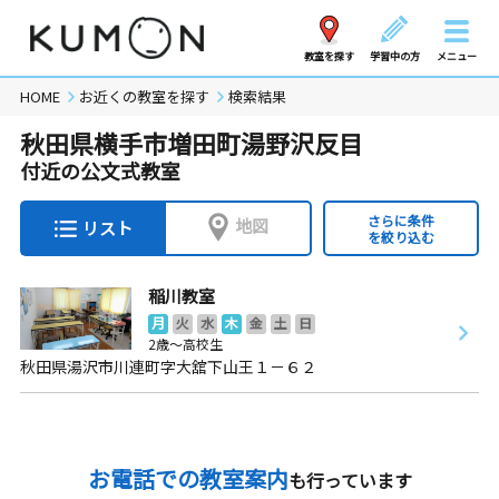
教室を探す
学習中の方
メニュー
HOME
お近くの教室を探す
検索結果
秋田県横手市増田町湯野沢反目
付近の公文式教室
さらに条件
地図
リスト
を絞り込む
稲川教室
月
火
水
木
金
土
日
2歳～高校生
秋田県湯沢市川連町字大舘下山王１－６２
お電話での教室案内
も行っています