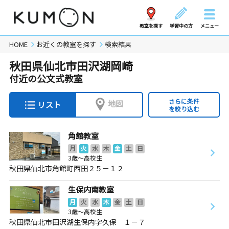
教室を探す
学習中の方
メニュー
HOME
お近くの教室を探す
検索結果
秋田県仙北市田沢湖岡崎
付近の公文式教室
さらに条件
地図
リスト
を絞り込む
角館教室
月
火
水
木
金
土
日
3歳～高校生
秋田県仙北市角館町西田２５－１２
生保内南教室
月
火
水
木
金
土
日
3歳～高校生
秋田県仙北市田沢湖生保内字久保 １－７