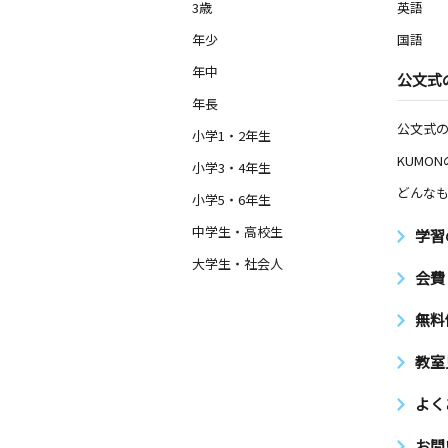
3歳
英語
年少
国語
年中
公文式
年長
公文式
小学1・2年生
KUMO
小学3・4年生
どんなも
小学5・6年生
中学生・高校生
学習
大学生・社会人
会費
無料
教室
よく
お問