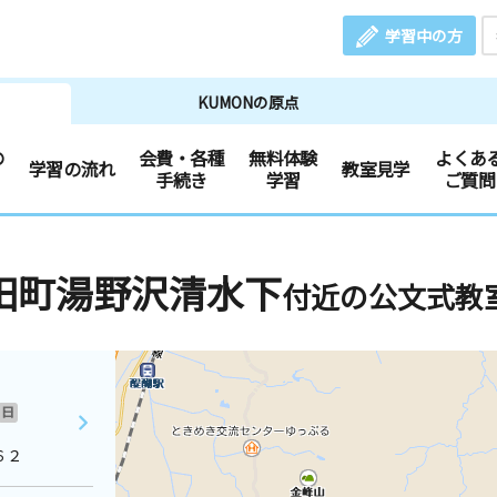
学習中の方
KUMONの原点
の
会費・各種
無料体験
よくあ
学習の流れ
教室見学
手続き
学習
ご質問
田町湯野沢清水下
付近の公文式教
日
６２