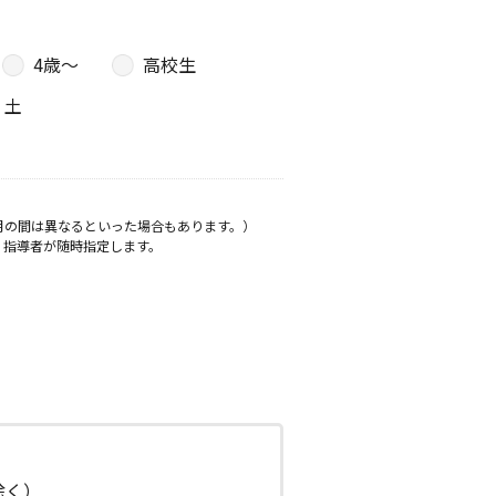
4歳〜
高校生
土
月の間は異なるといった場合もあります。）
、指導者が随時指定します。
日除く）