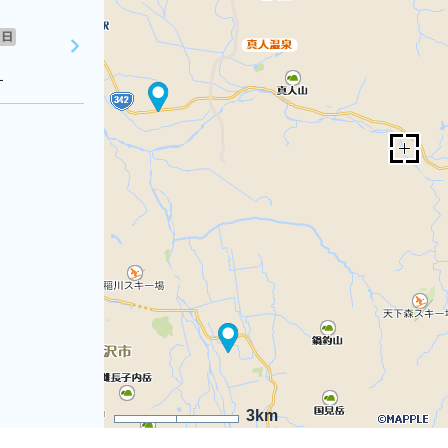
日
１
3km