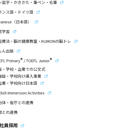
ン習字・かきかた・筆ペン・毛筆
ランス語・ドイツ語
panese（日本語）
信学習
習療法・脳の健康教室・KUMONの脳トレ
もん出版
®
®
EFL Primary
/
TOEFL Junior
設・学校・企業での公文式
施設・学校向け導入事業
企業・学校向け日本語
lish Immersion Activities
治体・省庁との連携
団との連携
社員採用