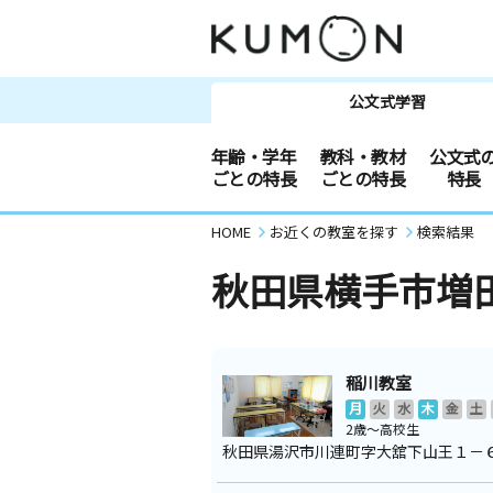
公文式学習
年齢・学年
教科・教材
公文式
ごとの特長
ごとの特長
特長
HOME
お近くの教室を探す
検索結果
秋田県横手市増
稲川教室
月
火
水
木
金
土
2歳～高校生
秋田県湯沢市川連町字大舘下山王１－