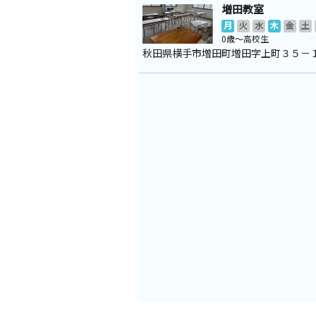
増田教室
月
火
水
木
金
土
0歳～高校生
秋田県横手市増田町増田字上町３５－