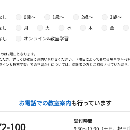
なし
0歳〜
1歳〜
2歳〜
3歳〜
なし
月
火
水
木
金
なし
オンライン&教室学習
のは2曜日となります。
ただき、詳しくは教室にお問い合わせください。（曜日によって異なる場合や7～8
ライン＆教室学習」での学習か）については、保護者の方とご相談させていただき
お電話での教室案内
も行っています
受付時間
72-100
9:30～17:30（土日、祝