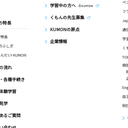
ペ
学習中の方へ
フ
くもんの先生募集
Ja
の特長
KUMONの原点
通
の特長
学
企業情報
Nのふしぎ
く
んだい! KUMON
TO
施
の流れ
・各種手続き
Eng
体験学習
自
見学
財
あるご質問
い合わせ