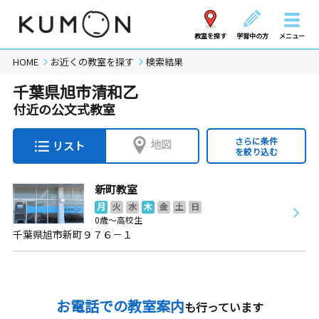
教室を探す
学習中の方
メニュー
HOME
お近くの教室を探す
検索結果
千葉県旭市清和乙
付近の公文式教室
さらに条件
地図
リスト
を絞り込む
新町教室
月
火
水
木
金
土
日
0歳～高校生
千葉県旭市新町９７６－１
お電話での教室案内
も行っています