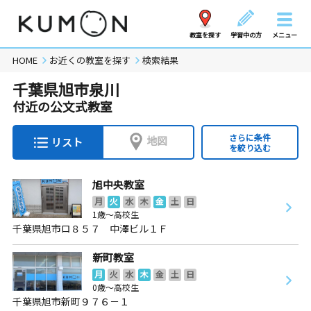
教室を探す
学習中の方
メニュー
HOME
お近くの教室を探す
検索結果
千葉県旭市泉川
付近の公文式教室
さらに条件
地図
リスト
を絞り込む
旭中央教室
月
火
水
木
金
土
日
1歳～高校生
千葉県旭市ロ８５７ 中澤ビル１Ｆ
新町教室
月
火
水
木
金
土
日
0歳～高校生
千葉県旭市新町９７６－１