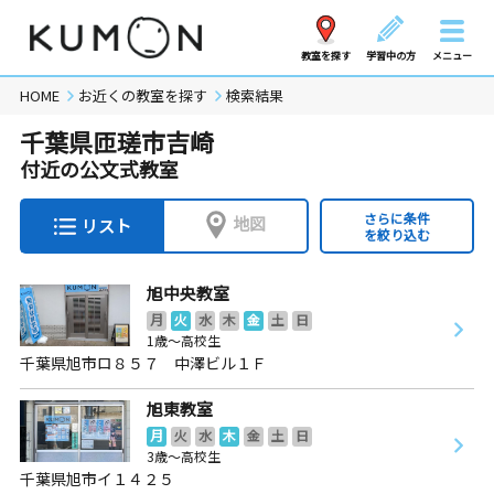
教室を探す
学習中の方
メニュー
HOME
お近くの教室を探す
検索結果
千葉県匝瑳市吉崎
付近の公文式教室
さらに条件
地図
リスト
を絞り込む
旭中央教室
月
火
水
木
金
土
日
1歳～高校生
千葉県旭市ロ８５７ 中澤ビル１Ｆ
旭東教室
月
火
水
木
金
土
日
3歳～高校生
千葉県旭市イ１４２５