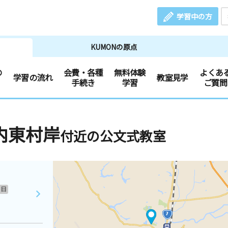
学習中の方
KUMONの原点
の
会費・各種
無料体験
よくあ
学習の流れ
教室見学
手続き
学習
ご質問
内東村岸
付近の公文式教室
日