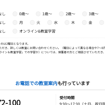
なし
0歳〜
1歳〜
2歳〜
3歳〜
なし
月
火
水
木
金
なし
オンライン&教室学習
のは2曜日となります。
ただき、詳しくは教室にお問い合わせください。（曜日によって異なる場合や7～8
ライン＆教室学習」での学習か）については、保護者の方とご相談させていただき
お電話での教室案内
も行っています
受付時間
72-100
9:30～17:30（土日、祝