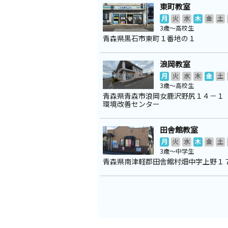
東町教室
月
火
水
木
金
土
3歳～高校生
青森県黒石市東町１番地の１
浪岡教室
月
火
水
木
金
土
3歳～高校生
青森県青森市浪岡女鹿沢野尻１４－１
環境改善センター
田舎館教室
月
火
水
木
金
土
3歳～中学生
青森県南津軽郡田舎館村畑中字上野１