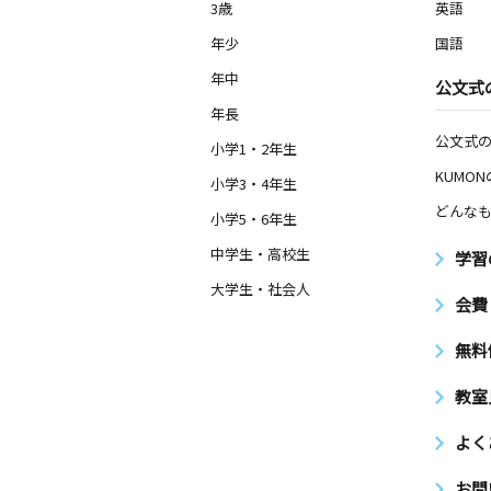
3歳
英語
年少
国語
年中
公文式
年長
公文式
小学1・2年生
KUMO
小学3・4年生
どんなも
小学5・6年生
中学生・高校生
学習
大学生・社会人
会費
無料
教室
よく
お問