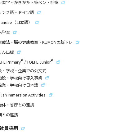
ン習字・かきかた・筆ペン・毛筆
ランス語・ドイツ語
panese（日本語）
信学習
習療法・脳の健康教室・KUMONの脳トレ
もん出版
®
®
EFL Primary
/
TOEFL Junior
設・学校・企業での公文式
施設・学校向け導入事業
企業・学校向け日本語
lish Immersion Activities
治体・省庁との連携
団との連携
社員採用