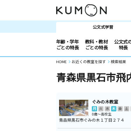
公文式学習
年齢・学年
教科・教材
公文式
ごとの特長
ごとの特長
特長
HOME
お近くの教室を探す
検索結果
青森県黒石市飛
ぐみの木教室
月
火
水
木
金
土
0歳～高校生
青森県黒石市ぐみの木１丁目２７４