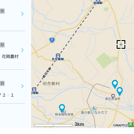
日
日
 花岡農村
日
７２‐１
3km