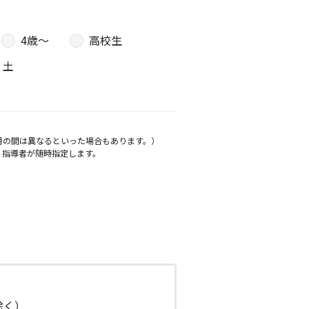
4歳〜
高校生
土
月の間は異なるといった場合もあります。）
、指導者が随時指定します。
日除く）