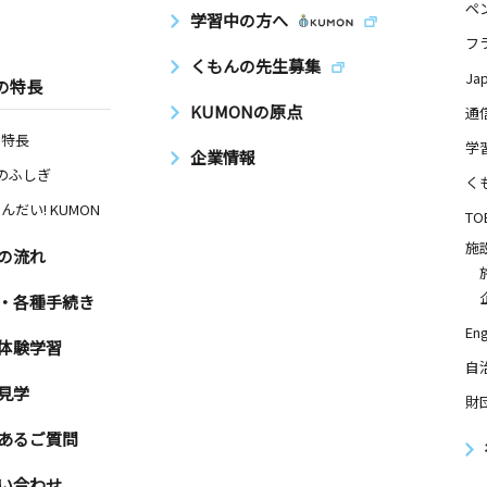
ペ
学習中の方へ
フ
くもんの先生募集
Ja
の特長
KUMONの原点
通
の特長
学
企業情報
Nのふしぎ
く
んだい! KUMON
TO
施
の流れ
・各種手続き
Eng
体験学習
自
見学
財
あるご質問
い合わせ