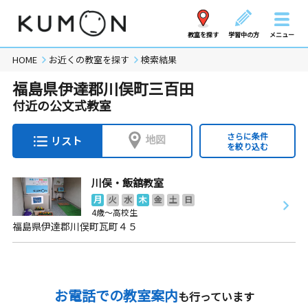
教室を探す
学習中の方
メニュー
HOME
お近くの教室を探す
検索結果
福島県伊達郡川俣町三百田
付近の公文式教室
さらに条件
地図
リスト
を絞り込む
川俣・飯舘教室
月
火
水
木
金
土
日
4歳～高校生
福島県伊達郡川俣町瓦町４５
お電話での教室案内
も行っています