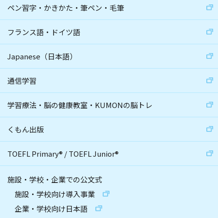
ペン習字・かきかた・筆ペン・毛筆
フランス語・ドイツ語
Japanese（日本語）
通信学習
学習療法・脳の健康教室・KUMONの脳トレ
くもん出版
TOEFL Primary
®
/
TOEFL Junior
®
施設・学校・企業での公文式
施設・学校向け導入事業
企業・学校向け日本語