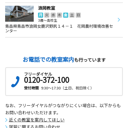
浪岡教室
月
火
水
木
金
土
日
3歳～高校生
青森県青森市浪岡女鹿沢野尻１４－１ 花岡農村環境改善セ
ンター
お電話での教室案内
も行っています
フリーダイヤル
0120-372-100
受付時間
9:30～17:30（土日、祝日除く）
なお、フリーダイヤルがつながりにくい場合は、以下からも
お問い合わせいただけます。
近くの教室を案内してほしい
学習に関するお問い合わせ