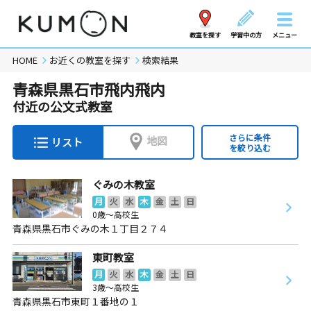
教室を探す
学習中の方
メニュー
HOME
お近くの教室を探す
検索結果
青森県黒石市飛内飛内
付近の公文式教室
さらに条件
地図
リスト
を絞り込む
ぐみの木教室
月
火
水
木
金
土
日
0歳～高校生
青森県黒石市ぐみの木１丁目２７４
東町教室
月
火
水
木
金
土
日
3歳～高校生
青森県黒石市東町１番地の１