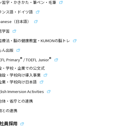
ン習字・かきかた・筆ペン・毛筆
ランス語・ドイツ語
panese（日本語）
信学習
習療法・脳の健康教室・KUMONの脳トレ
もん出版
®
®
EFL Primary
/
TOEFL Junior
設・学校・企業での公文式
施設・学校向け導入事業
企業・学校向け日本語
lish Immersion Activities
治体・省庁との連携
団との連携
社員採用