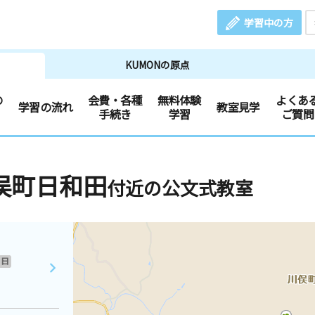
学習中の方
KUMONの原点
の
会費・各種
無料体験
よくあ
学習の流れ
教室見学
手続き
学習
ご質問
俣町日和田
付近の公文式教室
日