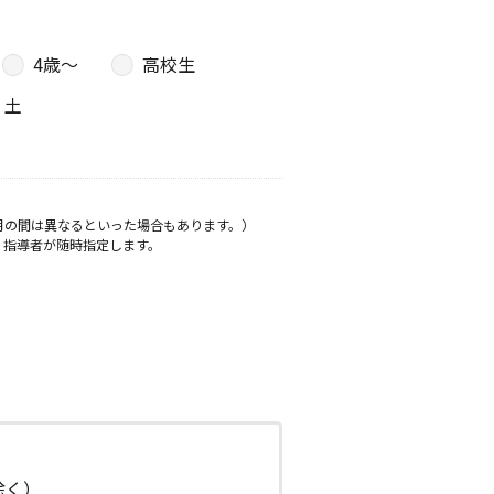
4歳〜
高校生
土
月の間は異なるといった場合もあります。）
、指導者が随時指定します。
日除く）