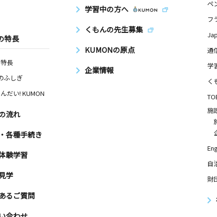
ペ
学習中の方へ
フ
くもんの先生募集
Ja
の特長
KUMONの原点
通
の特長
学
企業情報
Nのふしぎ
く
んだい! KUMON
TO
施
の流れ
・各種手続き
Eng
体験学習
自
見学
財
あるご質問
い合わせ