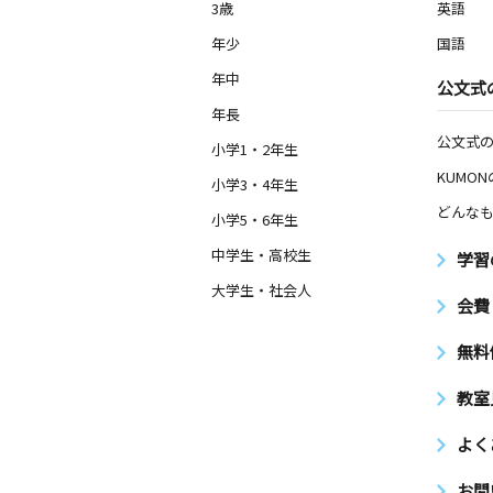
3歳
英語
年少
国語
年中
公文式
年長
公文式
小学1・2年生
KUMO
小学3・4年生
どんなも
小学5・6年生
中学生・高校生
学習
大学生・社会人
会費
無料
教室
よく
お問