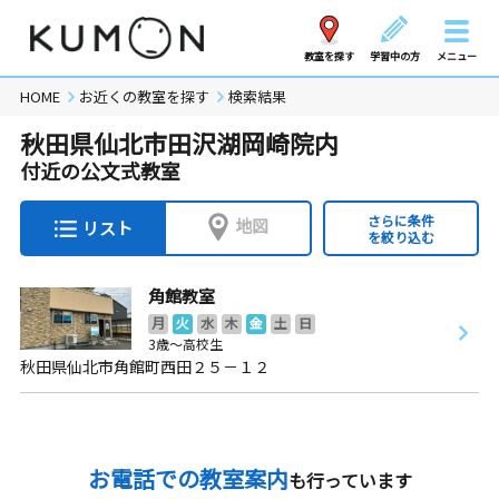
教室を探す
学習中の方
メニュー
HOME
お近くの教室を探す
検索結果
秋田県仙北市田沢湖岡崎院内
付近の公文式教室
さらに条件
地図
リスト
を絞り込む
角館教室
月
火
水
木
金
土
日
3歳～高校生
秋田県仙北市角館町西田２５－１２
お電話での教室案内
も行っています