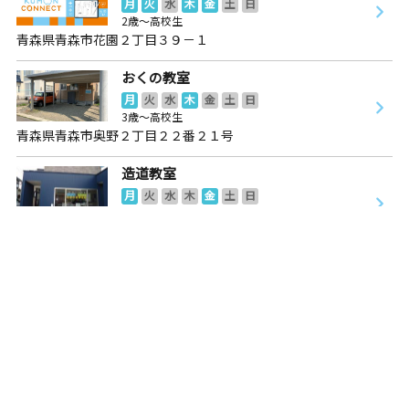
月
火
水
木
金
土
日
2歳～高校生
青森県青森市花園２丁目３９－１
おくの教室
月
火
水
木
金
土
日
3歳～高校生
青森県青森市奥野２丁目２２番２１号
造道教室
月
火
水
木
金
土
日
0歳～高校生
青森県青森市造道３丁目７－３５
エルム西教室
月
火
水
木
金
土
日
3歳～高校生
青森県五所川原市中央１丁目６７
いとか学園教室
月
火
水
木
金
土
日
3歳～高校生