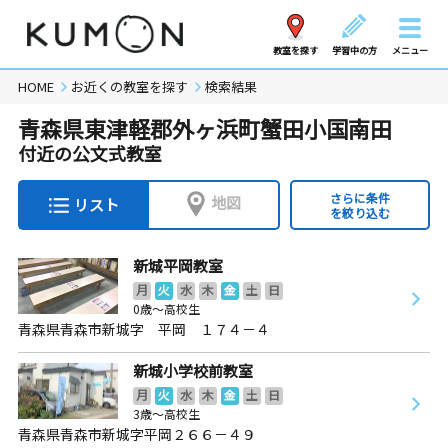
教室を探す
学習中の方
メニュー
HOME
お近くの教室を探す
検索結果
青森県東津軽郡外ヶ浜町蟹田小国南田
付近の公文式教室
さらに条件
地図
リスト
を絞り込む
新城平岡教室
月
火
水
木
金
土
日
0歳～高校生
青森県青森市新城字 平岡 １７４－４
新城小学校前教室
月
火
水
木
金
土
日
3歳～高校生
青森県青森市新城字平岡２６６－４９