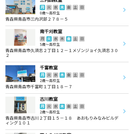
月
火
水
木
金
土
日
0歳～高校生
青森県青森市三内沢部２７８－５
南千刈教室
月
火
水
木
金
土
日
5歳～高校生
青森県青森市久須志２丁目１２－１メゾンジョイ久須志３０
２
千富教室
月
火
水
木
金
土
日
2歳～高校生
青森県青森市千富町１丁目１８－７
古川教室
月
火
水
木
金
土
日
2歳～高校生
青森県青森市古川２丁目１５－１８ あおもりみなみビルデ
ィング１０１