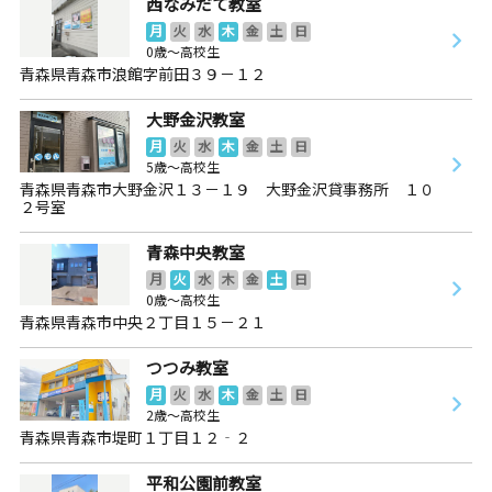
西なみだて教室
月
火
水
木
金
土
日
0歳～高校生
青森県青森市浪館字前田３９－１２
大野金沢教室
月
火
水
木
金
土
日
5歳～高校生
青森県青森市大野金沢１３－１９ 大野金沢貸事務所 １０
２号室
青森中央教室
月
火
水
木
金
土
日
0歳～高校生
青森県青森市中央２丁目１５－２１
つつみ教室
月
火
水
木
金
土
日
2歳～高校生
青森県青森市堤町１丁目１２‐２
平和公園前教室