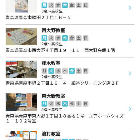
月
火
水
木
金
土
日
0歳～高校生
青森県青森市勝田２丁目１６－５
西大野教室
月
火
水
木
金
土
日
2歳～高校生
青森県青森市西大野４丁目１９－１１ 西大野会館１階
桂木教室
月
火
水
木
金
土
日
2歳～高校生
青森県青森市緑２丁目１６－４ 細谷クリーニング店２Ｆ
東大野教室
月
火
水
木
金
土
日
5歳～高校生
青森県青森市東大野１丁目１８番地１号 ユアホームウィズ
１ １０２号室
浪打教室