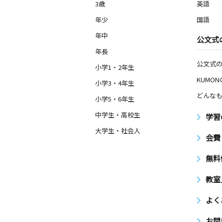
3歳
英語
年少
国語
年中
公文式
年長
公文式
小学1・2年生
KUMO
小学3・4年生
どんなも
小学5・6年生
中学生・高校生
学習
大学生・社会人
会費
無料
教室
よく
お問