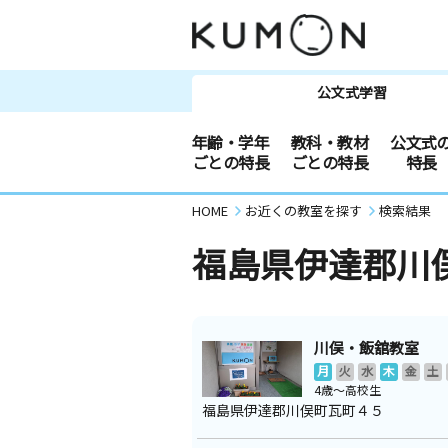
公文式学習
年齢・学年
教科・教材
公文式
ごとの特長
ごとの特長
特長
HOME
お近くの教室を探す
検索結果
福島県伊達郡川
川俣・飯舘教室
月
火
水
木
金
土
4歳～高校生
福島県伊達郡川俣町瓦町４５