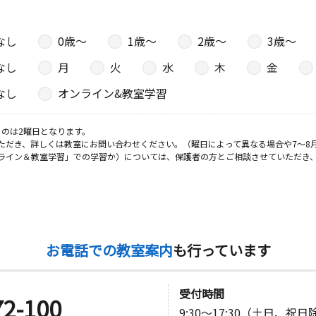
なし
0歳〜
1歳〜
2歳〜
3歳〜
なし
月
火
水
木
金
なし
オンライン&教室学習
のは2曜日となります。
ただき、詳しくは教室にお問い合わせください。（曜日によって異なる場合や7～8
ライン＆教室学習」での学習か）については、保護者の方とご相談させていただき
お電話での教室案内
も行っています
受付時間
72-100
9:30～17:30（土日、祝