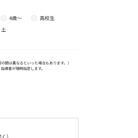
4歳〜
高校生
土
月の間は異なるといった場合もあります。）
、指導者が随時指定します。
日除く）