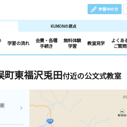
学習中の方
KUMONの原点
の
会費・各種
無料体験
よくあ
学習の流れ
教室見学
手続き
学習
ご質問
俣町東福沢兎田
付近の公文式教室
日