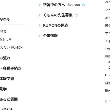
ペ
学習中の方へ
フ
くもんの先生募集
Ja
の特長
KUMONの原点
通
の特長
学
企業情報
Nのふしぎ
く
んだい! KUMON
TO
施
の流れ
・各種手続き
Eng
体験学習
自
見学
財
あるご質問
い合わせ