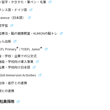
ン習字・かきかた・筆ペン・毛筆
ランス語・ドイツ語
panese（日本語）
信学習
習療法・脳の健康教室・KUMONの脳トレ
もん出版
®
®
EFL Primary
/
TOEFL Junior
設・学校・企業での公文式
施設・学校向け導入事業
企業・学校向け日本語
lish Immersion Activities
治体・省庁との連携
団との連携
社員採用