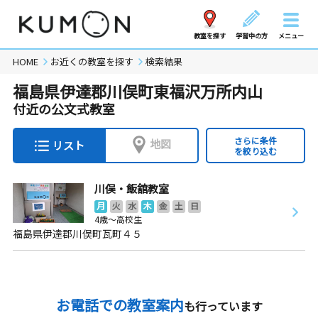
教室を探す
学習中の方
メニュー
HOME
お近くの教室を探す
検索結果
福島県伊達郡川俣町東福沢万所内山
付近の公文式教室
さらに条件
地図
リスト
を絞り込む
川俣・飯舘教室
月
火
水
木
金
土
日
4歳～高校生
福島県伊達郡川俣町瓦町４５
お電話での教室案内
も行っています