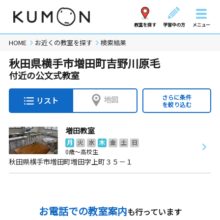
教室を探す
学習中の方
メニュー
HOME
お近くの教室を探す
検索結果
秋田県横手市増田町吉野川原毛
付近の公文式教室
さらに条件
地図
リスト
を絞り込む
増田教室
月
火
水
木
金
土
日
0歳～高校生
秋田県横手市増田町増田字上町３５－１
お電話での教室案内
も行っています