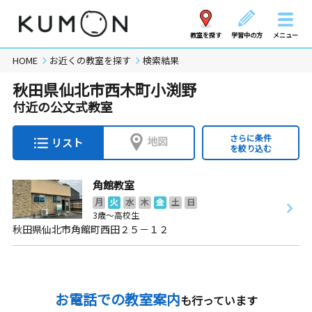
教室を探す
学習中の方
メニュー
HOME
お近くの教室を探す
検索結果
秋田県仙北市西木町小渕野
付近の公文式教室
さらに条件
地図
リスト
を絞り込む
角館教室
月
火
水
木
金
土
日
3歳～高校生
秋田県仙北市角館町西田２５－１２
お電話での教室案内
も行っています