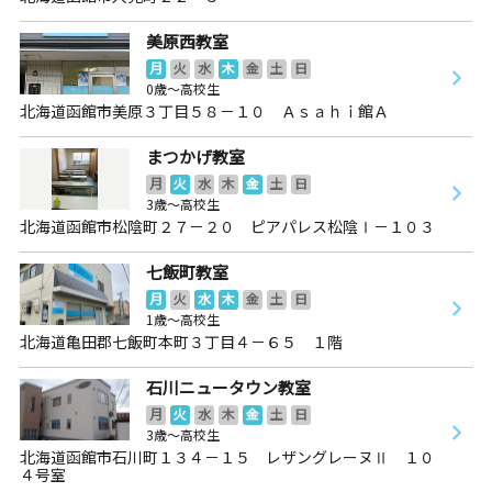
美原西教室
月
火
水
木
金
土
日
0歳～高校生
北海道函館市美原３丁目５８－１０ Ａｓａｈｉ館Ａ
まつかげ教室
月
火
水
木
金
土
日
3歳～高校生
北海道函館市松陰町２７－２０ ピアパレス松陰Ⅰ－１０３
七飯町教室
月
火
水
木
金
土
日
1歳～高校生
北海道亀田郡七飯町本町３丁目４－６５ １階
石川ニュータウン教室
月
火
水
木
金
土
日
3歳～高校生
北海道函館市石川町１３４－１５ レザングレーヌⅡ １０
４号室