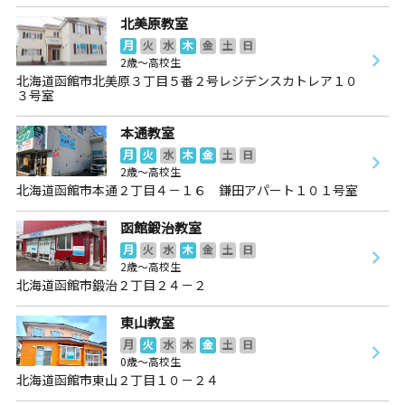
北美原教室
月
火
水
木
金
土
日
2歳～高校生
北海道函館市北美原３丁目５番２号レジデンスカトレア１０
３号室
本通教室
月
火
水
木
金
土
日
2歳～高校生
北海道函館市本通２丁目４－１６ 鎌田アパート１０１号室
函館鍛治教室
月
火
水
木
金
土
日
2歳～高校生
北海道函館市鍛治２丁目２４－２
東山教室
月
火
水
木
金
土
日
0歳～高校生
北海道函館市東山２丁目１０－２４