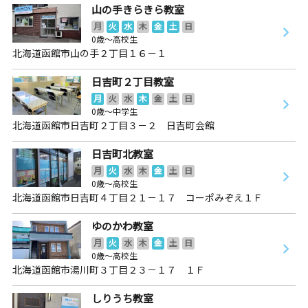
山の手きらきら教室
月
火
水
木
金
土
日
0歳～高校生
北海道函館市山の手２丁目１６－１
日吉町２丁目教室
月
火
水
木
金
土
日
0歳～中学生
北海道函館市日吉町２丁目３－２ 日吉町会館
日吉町北教室
月
火
水
木
金
土
日
0歳～高校生
北海道函館市日吉町４丁目２１－１７ コーポみぞえ１Ｆ
ゆのかわ教室
月
火
水
木
金
土
日
0歳～高校生
北海道函館市湯川町３丁目２３－１７ １Ｆ
しりうち教室