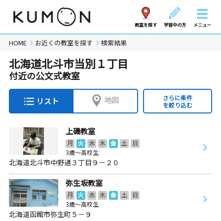
教室を探す
学習中の方
メニュー
HOME
お近くの教室を探す
検索結果
北海道北斗市当別１丁目
付近の公文式教室
さらに条件
地図
リスト
を絞り込む
上磯教室
月
火
水
木
金
土
日
3歳～高校生
北海道北斗市中野通３丁目９－２０
弥生坂教室
月
火
水
木
金
土
日
3歳～高校生
北海道函館市弥生町５－９