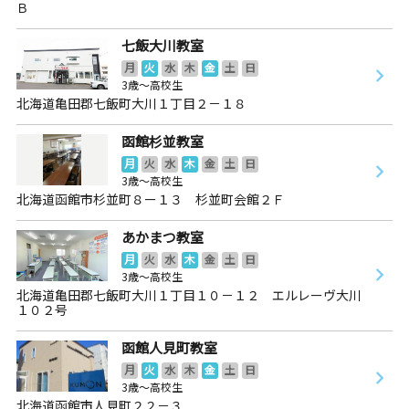
Ｂ
七飯大川教室
月
火
水
木
金
土
日
3歳～高校生
北海道亀田郡七飯町大川１丁目２－１８
函館杉並教室
月
火
水
木
金
土
日
3歳～高校生
北海道函館市杉並町８ー１３ 杉並町会館２Ｆ
あかまつ教室
月
火
水
木
金
土
日
3歳～高校生
北海道亀田郡七飯町大川１丁目１０－１２ エルレーヴ大川
１０２号
函館人見町教室
月
火
水
木
金
土
日
3歳～高校生
北海道函館市人見町２２－３