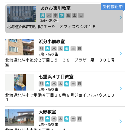
あさひ東川教室
月
火
水
木
金
土
日
3歳～高校生
北海道函館市東川町７－９ オフィスウシオ１Ｆ
浜分小前教室
月
火
水
木
金
土
日
2歳～高校生
北海道北斗市追分２丁目１５－３８ ブラザー泉 ３０１号
室
七重浜４丁目教室
月
火
水
木
金
土
日
2歳～高校生
北海道北斗市七重浜４丁目３６番８号ジョイフルハウス１０
１
大野教室
月
火
水
木
金
土
日
2歳～高校生
北海道北斗市本町４丁目８－１４