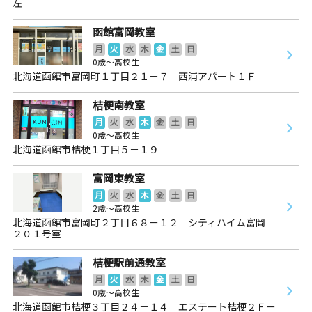
左
函館富岡教室
月
火
水
木
金
土
日
0歳～高校生
北海道函館市富岡町１丁目２１－７ 西浦アパート１Ｆ
桔梗南教室
月
火
水
木
金
土
日
0歳～高校生
北海道函館市桔梗１丁目５－１９
富岡東教室
月
火
水
木
金
土
日
2歳～高校生
北海道函館市富岡町２丁目６８ー１２ シティハイム富岡
２０１号室
桔梗駅前通教室
月
火
水
木
金
土
日
0歳～高校生
北海道函館市桔梗３丁目２４－１４ エステート桔梗２Ｆー