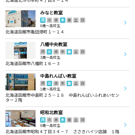
みなと教室
月
火
水
木
金
土
日
0歳～高校生
北海道函館市亀田港町１－１４
八幡中央教室
月
火
水
木
金
土
日
3歳～高校生
北海道函館市八幡町１６－３
中島れんばい教室
月
火
水
木
金
土
日
1歳～高校生
北海道函館市中島町２５－１８ 中島れんばいふれあいセン
ター２階
昭和北教室
月
火
水
木
金
土
日
0歳～高校生
北海道函館市昭和４丁目３４－７ ささきハイツ店舗 １階