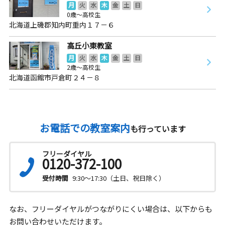
月
火
水
木
金
土
日
0歳～高校生
北海道上磯郡知内町重内１７－６
高丘小東教室
月
火
水
木
金
土
日
2歳～高校生
北海道函館市戸倉町２４－８
お電話での教室案内
も行っています
フリーダイヤル
0120-372-100
受付時間
9:30～17:30（土日、祝日除く）
なお、フリーダイヤルがつながりにくい場合は、以下からも
お問い合わせいただけます。