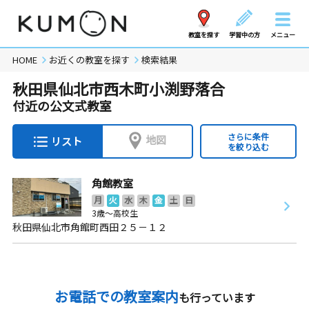
教室を探す
学習中の方
メニュー
HOME
お近くの教室を探す
検索結果
秋田県仙北市西木町小渕野落合
付近の公文式教室
さらに条件
地図
リスト
を絞り込む
角館教室
月
火
水
木
金
土
日
3歳～高校生
秋田県仙北市角館町西田２５－１２
お電話での教室案内
も行っています