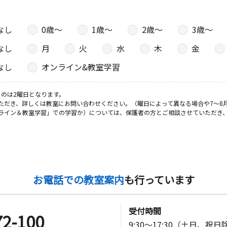
なし
0歳〜
1歳〜
2歳〜
3歳〜
なし
月
火
水
木
金
なし
オンライン&教室学習
のは2曜日となります。
ただき、詳しくは教室にお問い合わせください。（曜日によって異なる場合や7～8
ライン＆教室学習」での学習か）については、保護者の方とご相談させていただき
お電話での教室案内
も行っています
受付時間
72-100
9:30～17:30（土日、祝