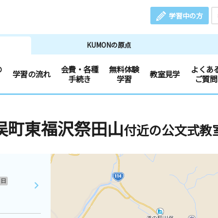
学習中の方
KUMONの原点
の
会費・各種
無料体験
よくあ
学習の流れ
教室見学
手続き
学習
ご質問
俣町東福沢祭田山
付近の公文式教
日