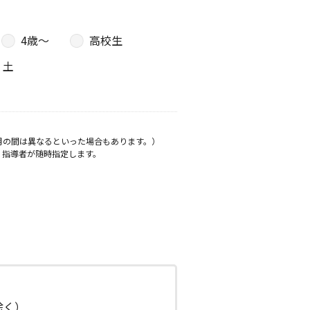
4歳〜
高校生
土
月の間は異なるといった場合もあります。）
、指導者が随時指定します。
日除く）