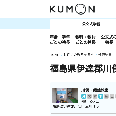
公文式学習
年齢・学年
教科・教材
公文式
ごとの特長
ごとの特長
特長
HOME
お近くの教室を探す
検索結果
福島県伊達郡川
川俣・飯舘教室
月
火
水
木
金
土
4歳～高校生
福島県伊達郡川俣町瓦町４５