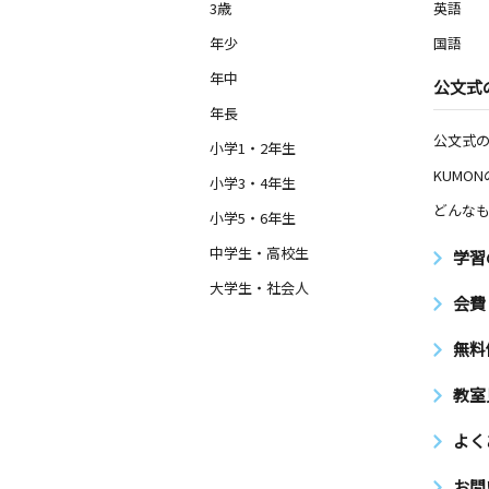
3歳
英語
年少
国語
年中
公文式
年長
公文式
小学1・2年生
KUMO
小学3・4年生
どんなも
小学5・6年生
中学生・高校生
学習
大学生・社会人
会費
無料
教室
よく
お問