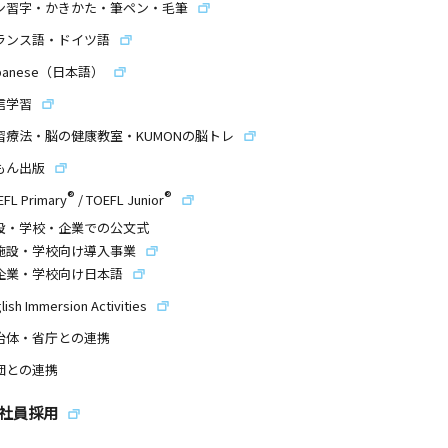
ン習字・かきかた・筆ペン・毛筆
ランス語・ドイツ語
panese（日本語）
信学習
習療法・脳の健康教室・KUMONの脳トレ
もん出版
®
®
EFL Primary
/
TOEFL Junior
設・学校・企業での公文式
施設・学校向け導入事業
企業・学校向け日本語
lish Immersion Activities
治体・省庁との連携
団との連携
社員採用