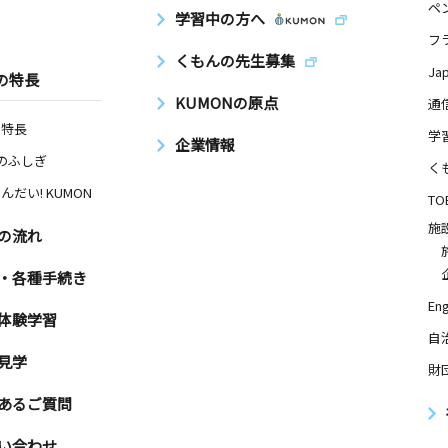
ペ
学習中の方へ
フ
くもんの先生募集
Ja
の特長
KUMONの原点
通
の特長
学
企業情報
Nのふしぎ
く
んだい! KUMON
TO
施
の流れ
・各種手続き
Eng
体験学習
自
見学
財
あるご質問
い合わせ