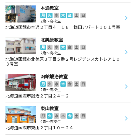
本通教室
月
火
水
木
金
土
日
2歳～高校生
北海道函館市本通２丁目４－１６ 鎌田アパート１０１号室
北美原教室
月
火
水
木
金
土
日
2歳～高校生
北海道函館市北美原３丁目５番２号レジデンスカトレア１０
３号室
函館鍛治教室
月
火
水
木
金
土
日
2歳～高校生
北海道函館市鍛治２丁目２４－２
東山教室
月
火
水
木
金
土
日
0歳～高校生
北海道函館市東山２丁目１０－２４