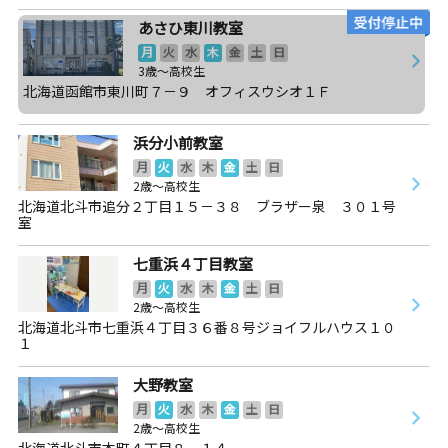
あさひ東川教室
月
火
水
木
金
土
日
3歳～高校生
北海道函館市東川町７－９ オフィスウシオ１Ｆ
浜分小前教室
月
火
水
木
金
土
日
2歳～高校生
北海道北斗市追分２丁目１５－３８ ブラザー泉 ３０１号
室
七重浜４丁目教室
月
火
水
木
金
土
日
2歳～高校生
北海道北斗市七重浜４丁目３６番８号ジョイフルハウス１０
１
大野教室
月
火
水
木
金
土
日
2歳～高校生
北海道北斗市本町４丁目８－１４