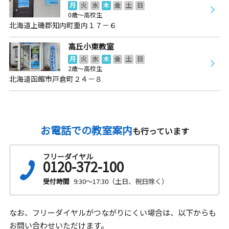
月
火
水
木
金
土
日
0歳～高校生
北海道上磯郡知内町重内１７－６
高丘小東教室
月
火
水
木
金
土
日
2歳～高校生
北海道函館市戸倉町２４－８
お電話での教室案内
も行っています
フリーダイヤル
0120-372-100
受付時間
9:30～17:30（土日、祝日除く）
なお、フリーダイヤルがつながりにくい場合は、以下からも
お問い合わせいただけます。