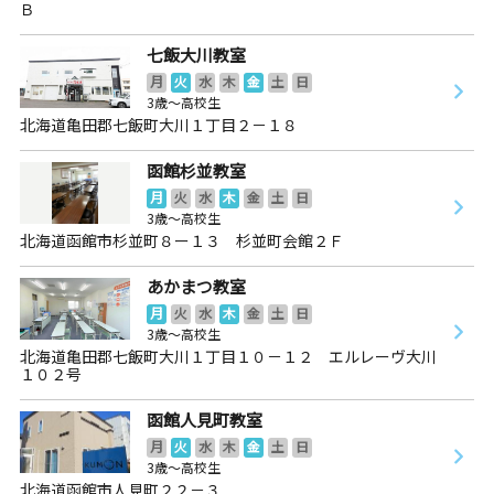
Ｂ
七飯大川教室
月
火
水
木
金
土
日
3歳～高校生
北海道亀田郡七飯町大川１丁目２－１８
函館杉並教室
月
火
水
木
金
土
日
3歳～高校生
北海道函館市杉並町８ー１３ 杉並町会館２Ｆ
あかまつ教室
月
火
水
木
金
土
日
3歳～高校生
北海道亀田郡七飯町大川１丁目１０－１２ エルレーヴ大川
１０２号
函館人見町教室
月
火
水
木
金
土
日
3歳～高校生
北海道函館市人見町２２－３