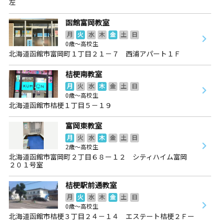
左
函館富岡教室
月
火
水
木
金
土
日
0歳～高校生
北海道函館市富岡町１丁目２１－７ 西浦アパート１Ｆ
桔梗南教室
月
火
水
木
金
土
日
0歳～高校生
北海道函館市桔梗１丁目５－１９
富岡東教室
月
火
水
木
金
土
日
2歳～高校生
北海道函館市富岡町２丁目６８ー１２ シティハイム富岡
２０１号室
桔梗駅前通教室
月
火
水
木
金
土
日
0歳～高校生
北海道函館市桔梗３丁目２４－１４ エステート桔梗２Ｆー