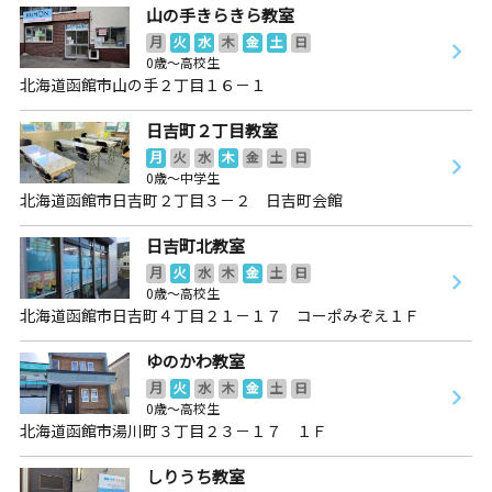
山の手きらきら教室
月
火
水
木
金
土
日
0歳～高校生
北海道函館市山の手２丁目１６－１
日吉町２丁目教室
月
火
水
木
金
土
日
0歳～中学生
北海道函館市日吉町２丁目３－２ 日吉町会館
日吉町北教室
月
火
水
木
金
土
日
0歳～高校生
北海道函館市日吉町４丁目２１－１７ コーポみぞえ１Ｆ
ゆのかわ教室
月
火
水
木
金
土
日
0歳～高校生
北海道函館市湯川町３丁目２３－１７ １Ｆ
しりうち教室