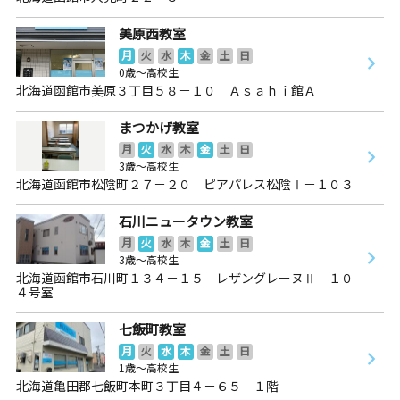
美原西教室
月
火
水
木
金
土
日
0歳～高校生
北海道函館市美原３丁目５８－１０ Ａｓａｈｉ館Ａ
まつかげ教室
月
火
水
木
金
土
日
3歳～高校生
北海道函館市松陰町２７－２０ ピアパレス松陰Ⅰ－１０３
石川ニュータウン教室
月
火
水
木
金
土
日
3歳～高校生
北海道函館市石川町１３４－１５ レザングレーヌⅡ １０
４号室
七飯町教室
月
火
水
木
金
土
日
1歳～高校生
北海道亀田郡七飯町本町３丁目４－６５ １階