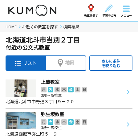
教室を探す
学習中の方
メニュー
HOME
お近くの教室を探す
検索結果
北海道北斗市当別２丁目
付近の公文式教室
さらに条件
地図
リスト
を絞り込む
上磯教室
月
火
水
木
金
土
日
3歳～高校生
北海道北斗市中野通３丁目９－２０
弥生坂教室
月
火
水
木
金
土
日
3歳～高校生
北海道函館市弥生町５－９