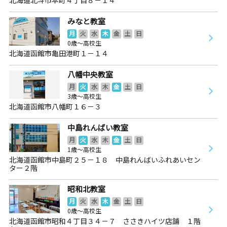
みなと教室
月
火
水
木
金
土
日
0歳～高校生
北海道函館市亀田港町１－１４
八幡中央教室
月
火
水
木
金
土
日
3歳～高校生
北海道函館市八幡町１６－３
中島れんばい教室
月
火
水
木
金
土
日
1歳～高校生
北海道函館市中島町２５－１８ 中島れんばいふれあいセン
ター２階
昭和北教室
月
火
水
木
金
土
日
0歳～高校生
北海道函館市昭和４丁目３４－７ ささきハイツ店舗 １階