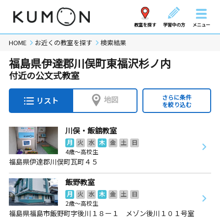
教室を探す
学習中の方
メニュー
HOME
お近くの教室を探す
検索結果
福島県伊達郡川俣町東福沢杉ノ内
付近の公文式教室
さらに条件
地図
リスト
を絞り込む
川俣・飯舘教室
月
火
水
木
金
土
日
4歳～高校生
福島県伊達郡川俣町瓦町４５
飯野教室
月
火
水
木
金
土
日
2歳～高校生
福島県福島市飯野町字後川１８ー１ メゾン後川１０１号室