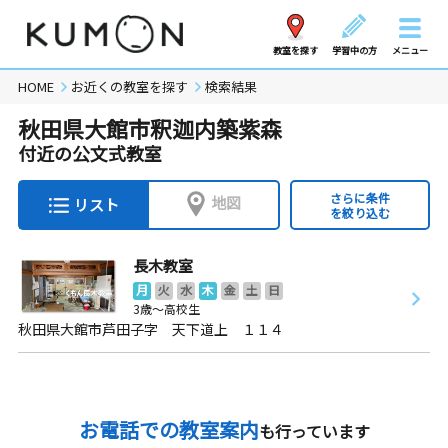
教室を探す
学習中の方
メニュー
HOME
お近くの教室を探す
検索結果
秋田県大館市釈迦内築紫森
付近の公文式教室
さらに条件
地図
リスト
を絞り込む
長木教室
月
火
水
木
金
土
日
3歳～高校生
秋田県大館市芦田子字 天下道上 １１４
お電話での教室案内
も行っています