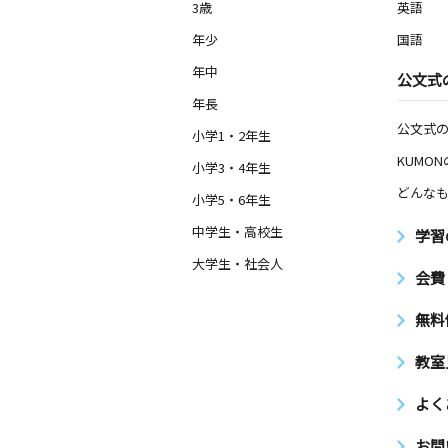
3歳
英語
年少
国語
年中
公文式
年長
公文式
小学1・2年生
KUMO
小学3・4年生
どんなも
小学5・6年生
中学生・高校生
学習
大学生・社会人
会費
無料
教室
よく
お問