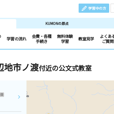
学習中の方
KUMONの原点
の
会費・各種
無料体験
よくあ
学習の流れ
教室見学
手続き
学習
ご質問
辺地市ノ渡
付近の公文式教室
日