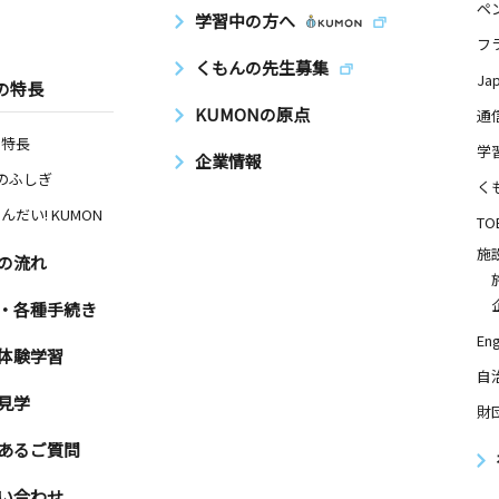
ペ
学習中の方へ
フ
くもんの先生募集
Ja
の特長
KUMONの原点
通
の特長
学
企業情報
Nのふしぎ
く
んだい! KUMON
TO
施
の流れ
・各種手続き
Eng
体験学習
自
見学
財
あるご質問
い合わせ