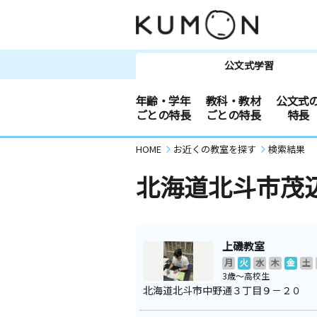
公文式学習
年齢・学年
教科・教材
公文式
ごとの特長
ごとの特長
特長
HOME
お近くの教室を探す
検索結果
北海道北斗市茂
上磯教室
月
火
水
木
金
土
3歳～高校生
北海道北斗市中野通３丁目９－２０