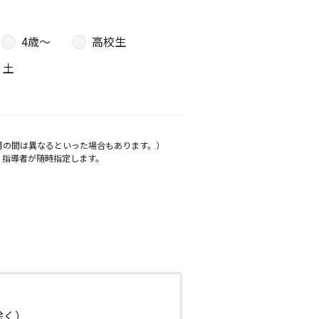
4歳〜
高校生
土
月の間は異なるといった場合もあります。）
、指導者が随時指定します。
日除く）