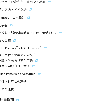
ン習字・かきかた・筆ペン・毛筆
ランス語・ドイツ語
panese（日本語）
信学習
習療法・脳の健康教室・KUMONの脳トレ
もん出版
®
®
EFL Primary
/
TOEFL Junior
設・学校・企業での公文式
施設・学校向け導入事業
企業・学校向け日本語
lish Immersion Activities
治体・省庁との連携
団との連携
社員採用