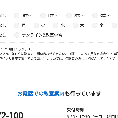
なし
0歳〜
1歳〜
2歳〜
3歳〜
なし
月
火
水
木
金
なし
オンライン&教室学習
のは2曜日となります。
ただき、詳しくは教室にお問い合わせください。（曜日によって異なる場合や7～8
ライン＆教室学習」での学習か）については、保護者の方とご相談させていただき
お電話での教室案内
も行っています
受付時間
72-100
9:30～17:30（土日、祝