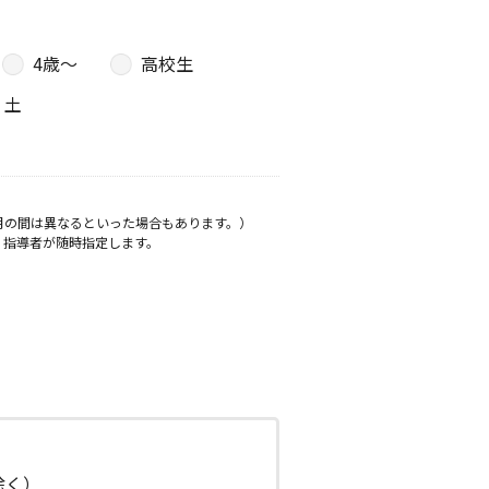
4歳〜
高校生
土
月の間は異なるといった場合もあります。）
、指導者が随時指定します。
日除く）