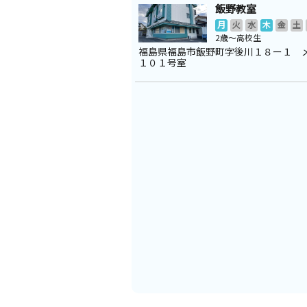
飯野教室
月
火
水
木
金
土
2歳～高校生
福島県福島市飯野町字後川１８ー１ 
１０１号室