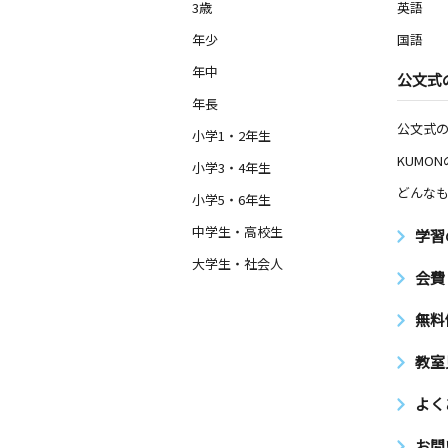
3歳
英語
年少
国語
年中
公文式
年長
公文式
小学1・2年生
KUMO
小学3・4年生
どんなも
小学5・6年生
中学生・高校生
学習
大学生・社会人
会費
無料
教室
よく
お問