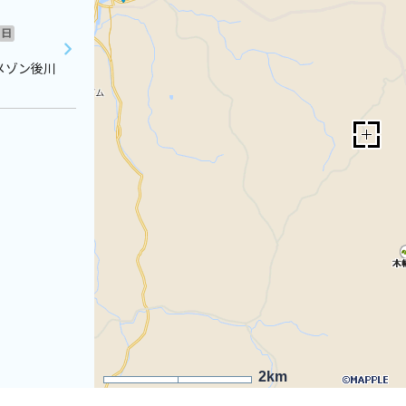
日
メゾン後川
2km