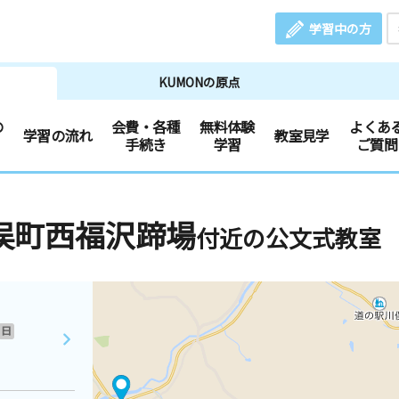
学習中の方
KUMONの原点
の
会費・各種
無料体験
よくあ
学習の流れ
教室見学
手続き
学習
ご質問
俣町西福沢蹄場
付近の公文式教室
日