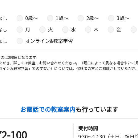
なし
0歳〜
1歳〜
2歳〜
3歳〜
なし
月
火
水
木
金
なし
オンライン&教室学習
のは2曜日となります。
ただき、詳しくは教室にお問い合わせください。（曜日によって異なる場合や7～8
ライン＆教室学習」での学習か）については、保護者の方とご相談させていただき
お電話での教室案内
も行っています
受付時間
72-100
9:30～17:30（土日、祝