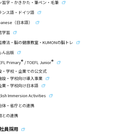
ン習字・かきかた・筆ペン・毛筆
ランス語・ドイツ語
panese（日本語）
信学習
習療法・脳の健康教室・KUMONの脳トレ
もん出版
®
®
EFL Primary
/
TOEFL Junior
設・学校・企業での公文式
施設・学校向け導入事業
企業・学校向け日本語
lish Immersion Activities
治体・省庁との連携
団との連携
社員採用