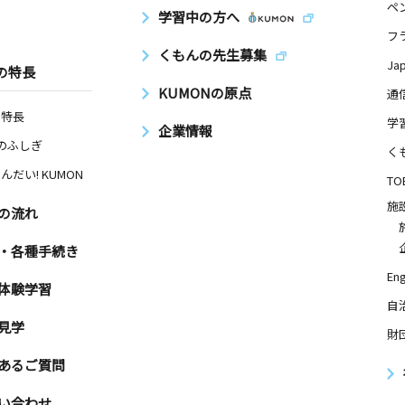
ペ
学習中の方へ
フ
くもんの先生募集
Ja
の特長
KUMONの原点
通
の特長
学
企業情報
Nのふしぎ
く
んだい! KUMON
TO
施
の流れ
・各種手続き
Eng
体験学習
自
見学
財
あるご質問
い合わせ