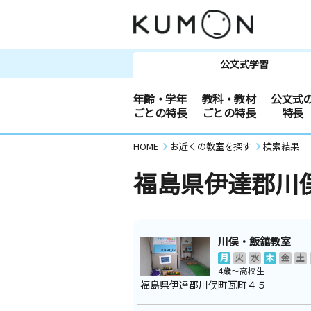
公文式学習
年齢・学年
教科・教材
公文式
ごとの特長
ごとの特長
特長
HOME
お近くの教室を探す
検索結果
福島県伊達郡川
川俣・飯舘教室
月
火
水
木
金
土
4歳～高校生
福島県伊達郡川俣町瓦町４５