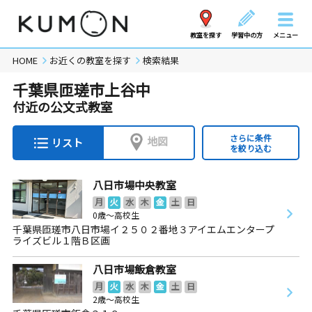
教室を探す
学習中の方
メニュー
HOME
お近くの教室を探す
検索結果
千葉県匝瑳市上谷中
付近の公文式教室
さらに条件
地図
リスト
を絞り込む
八日市場中央教室
月
火
水
木
金
土
日
0歳～高校生
千葉県匝瑳市八日市場イ２５０２番地３アイエムエンタープ
ライズビル１階Ｂ区画
八日市場飯倉教室
月
火
水
木
金
土
日
2歳～高校生