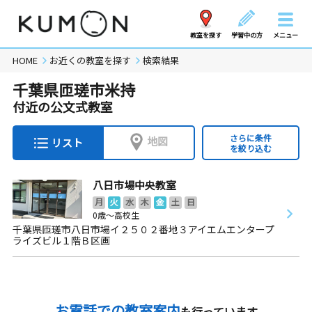
教室を探す
学習中の方
メニュー
HOME
お近くの教室を探す
検索結果
千葉県匝瑳市米持
付近の公文式教室
さらに条件
地図
リスト
を絞り込む
八日市場中央教室
月
火
水
木
金
土
日
0歳～高校生
千葉県匝瑳市八日市場イ２５０２番地３アイエムエンタープ
ライズビル１階Ｂ区画
お電話での教室案内
も行っています