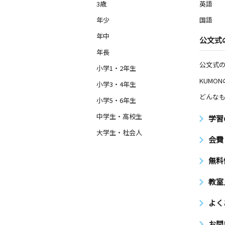
3歳
英語
年少
国語
年中
公文式
年長
公文式
小学1・2年生
KUMO
小学3・4年生
どんなも
小学5・6年生
中学生・高校生
学習
大学生・社会人
会費
無料
教室
よく
お問