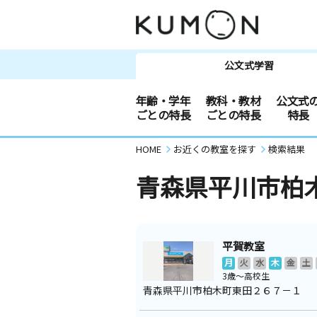
公文式学習
年齢・学年
教科・教材
公文式
ごとの特長
ごとの特長
特長
HOME
お近くの教室を探す
検索結果
青森県平川市柏
平賀教室
月
火
水
木
金
土
3歳～高校生
青森県平川市柏木町東田２６７－１