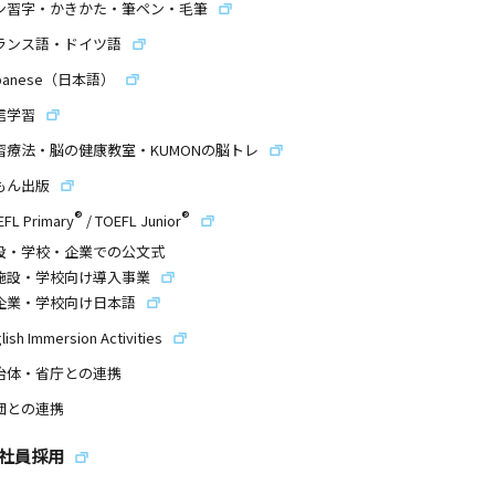
ン習字・かきかた・筆ペン・毛筆
ランス語・ドイツ語
panese（日本語）
信学習
習療法・脳の健康教室・KUMONの脳トレ
もん出版
®
®
EFL Primary
/
TOEFL Junior
設・学校・企業での公文式
施設・学校向け導入事業
企業・学校向け日本語
lish Immersion Activities
治体・省庁との連携
団との連携
社員採用