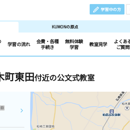
学習中の方
KUMONの原点
の
会費・各種
無料体験
よくあ
学習の流れ
教室見学
手続き
学習
ご質問
木町東田
付近の公文式教室
日