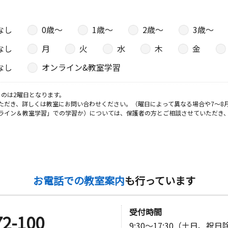
なし
0歳〜
1歳〜
2歳〜
3歳〜
なし
月
火
水
木
金
なし
オンライン&教室学習
のは2曜日となります。
ただき、詳しくは教室にお問い合わせください。（曜日によって異なる場合や7～8
ライン＆教室学習」での学習か）については、保護者の方とご相談させていただき
お電話での教室案内
も行っています
受付時間
72-100
9:30～17:30（土日、祝