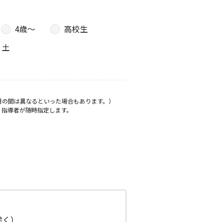
4歳〜
高校生
土
月の間は異なるといった場合もあります。）
、指導者が随時指定します。
日除く）