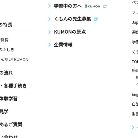
ペ
学習中の方へ
フ
くもんの先生募集
Ja
の特長
KUMONの原点
通
の特長
学
企業情報
Nのふしぎ
く
んだい! KUMON
TO
施
の流れ
・各種手続き
Eng
体験学習
自
見学
財
あるご質問
い合わせ