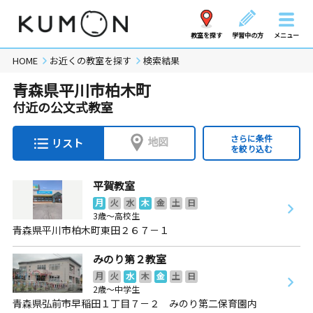
教室を探す
学習中の方
メニュー
HOME
お近くの教室を探す
検索結果
青森県平川市柏木町
付近の公文式教室
さらに条件
地図
リスト
を絞り込む
平賀教室
月
火
水
木
金
土
日
3歳～高校生
青森県平川市柏木町東田２６７－１
みのり第２教室
月
火
水
木
金
土
日
2歳～中学生
青森県弘前市早稲田１丁目７－２ みのり第二保育園内