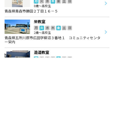
月
火
水
木
金
土
日
0歳～高校生
青森県青森市勝田２丁目１６－５
栄教室
月
火
水
木
金
土
日
2歳～高校生
青森県五所川原市広田字柳沼３番地１ コミュニティセンタ
ー栄内
造道教室
月
火
水
木
金
土
日
0歳～高校生
青森県青森市造道３丁目７－３５
浪打教室
月
火
水
木
金
土
日
2歳～高校生
青森県青森市花園２丁目３９－１
桂木教室
月
火
水
木
金
土
日