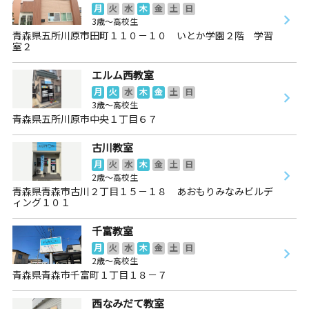
月
火
水
木
金
土
日
3歳～高校生
青森県五所川原市田町１１０－１０ いとか学園２階 学習
室２
エルム西教室
月
火
水
木
金
土
日
3歳～高校生
青森県五所川原市中央１丁目６７
古川教室
月
火
水
木
金
土
日
2歳～高校生
青森県青森市古川２丁目１５－１８ あおもりみなみビルデ
ィング１０１
千富教室
月
火
水
木
金
土
日
2歳～高校生
青森県青森市千富町１丁目１８－７
西なみだて教室