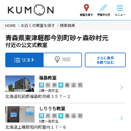
教室を探す
学習中の方
メニュー
HOME
お近くの教室を探す
検索結果
青森県東津軽郡今別町砂ヶ森砂村元
付近の公文式教室
さらに条件
地図
リスト
を絞り込む
福島教室
月
火
水
木
金
土
日
2歳～高校生
北海道松前郡福島町月崎３５７－２
しりうち教室
月
火
水
木
金
土
日
0歳～高校生
北海道上磯郡知内町重内１７－６