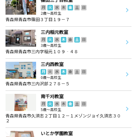
月
火
水
木
金
土
日
2歳～高校生
青森県青森市篠田３丁目１９－７
三内稲元教室
月
火
水
木
金
土
日
3歳～高校生
青森県青森市三内字稲元１０９‐４８
三内西教室
月
火
水
木
金
土
日
0歳～高校生
青森県青森市三内沢部２７８－５
南千刈教室
月
火
水
木
金
土
日
5歳～高校生
青森県青森市久須志２丁目１２－１メゾンジョイ久須志３０
２
いとか学園教室