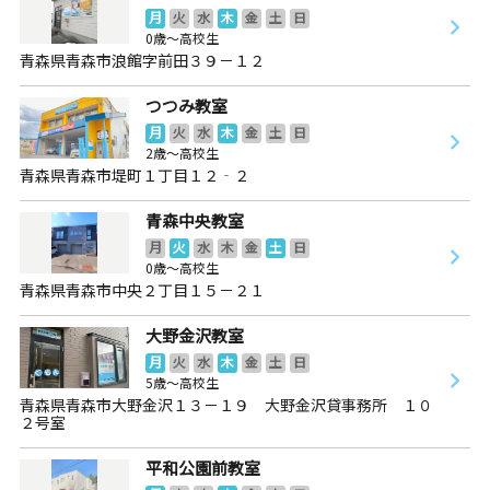
月
火
水
木
金
土
日
0歳～高校生
青森県青森市浪館字前田３９－１２
つつみ教室
月
火
水
木
金
土
日
2歳～高校生
青森県青森市堤町１丁目１２‐２
青森中央教室
月
火
水
木
金
土
日
0歳～高校生
青森県青森市中央２丁目１５－２１
大野金沢教室
月
火
水
木
金
土
日
5歳～高校生
青森県青森市大野金沢１３－１９ 大野金沢貸事務所 １０
２号室
平和公園前教室