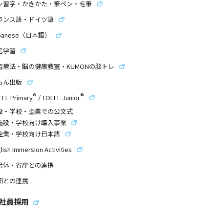
ン習字・かきかた・筆ペン・毛筆
ランス語・ドイツ語
panese（日本語）
信学習
習療法・脳の健康教室・KUMONの脳トレ
もん出版
®
®
EFL Primary
/
TOEFL Junior
設・学校・企業での公文式
施設・学校向け導入事業
企業・学校向け日本語
lish Immersion Activities
治体・省庁との連携
団との連携
社員採用