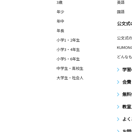
3歳
英語
年少
国語
年中
公文式
年長
公文式
小学1・2年生
KUMO
小学3・4年生
どんなも
小学5・6年生
中学生・高校生
学習
大学生・社会人
会費
無料
教室
よく
お問