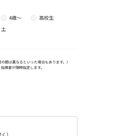
4歳〜
高校生
土
月の間は異なるといった場合もあります。）
、指導者が随時指定します。
日除く）