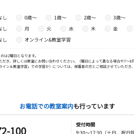
なし
0歳〜
1歳〜
2歳〜
3歳〜
なし
月
火
水
木
金
なし
オンライン&教室学習
のは2曜日となります。
ただき、詳しくは教室にお問い合わせください。（曜日によって異なる場合や7～8
ライン＆教室学習」での学習か）については、保護者の方とご相談させていただき
お電話での教室案内
も行っています
受付時間
72-100
9:30～17:30（土日、祝