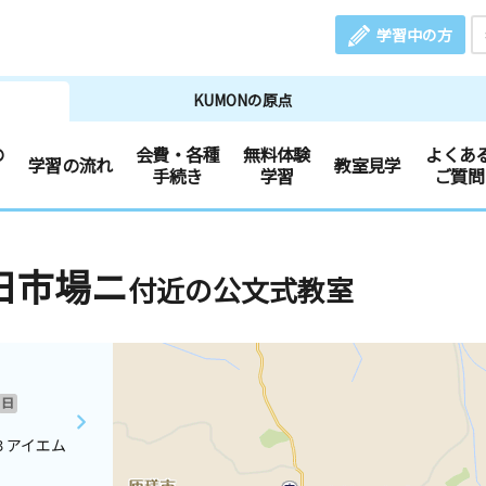
学習中の方
KUMONの原点
の
会費・各種
無料体験
よくあ
学習の流れ
教室見学
手続き
学習
ご質問
日市場ニ
付近の公文式教室
日
３アイエム