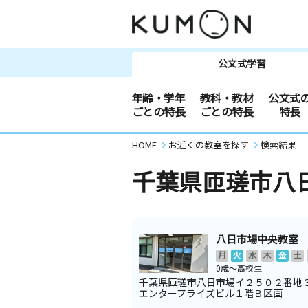
公文式学習
年齢・学年
教科・教材
公文式
ごとの特長
ごとの特長
特長
HOME
お近くの教室を探す
検索結果
千葉県匝瑳市八
八日市場中央教室
月
火
水
木
金
土
0歳～高校生
千葉県匝瑳市八日市場イ２５０２番地
エンタープライズビル１階Ｂ区画