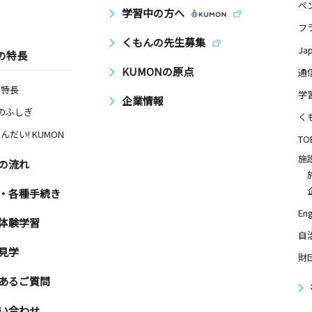
ペ
学習中の方へ
フ
くもんの先生募集
Ja
の特長
KUMONの原点
通
の特長
学
企業情報
Nのふしぎ
く
んだい! KUMON
TO
施
の流れ
・各種手続き
Eng
体験学習
自
見学
財
あるご質問
い合わせ