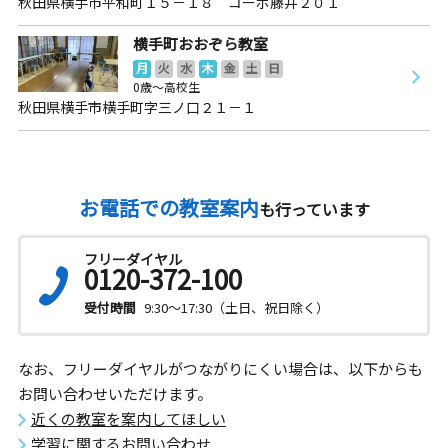
秋田県横手市平和町１５－１８ コーポ藤井２０１
横手町おおぞら教室
月
火
水
木
金
土
日
0歳～高校生
秋田県横手市横手町字三ノ口２１－１
お電話での教室案内
も行っています
フリーダイヤル
0120-372-100
受付時間
9:30～17:30（土日、祝日除く）
なお、フリーダイヤルがつながりにくい場合は、以下からも
お問い合わせいただけます。
近くの教室を案内してほしい
学習に関するお問い合わせ