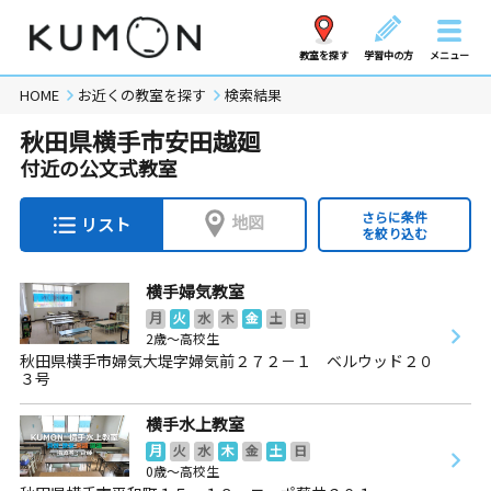
教室を探す
学習中の方
メニュー
HOME
お近くの教室を探す
検索結果
秋田県横手市安田越廻
付近の公文式教室
さらに条件
地図
リスト
を絞り込む
横手婦気教室
月
火
水
木
金
土
日
2歳～高校生
秋田県横手市婦気大堤字婦気前２７２－１ ベルウッド２０
３号
横手水上教室
月
火
水
木
金
土
日
0歳～高校生