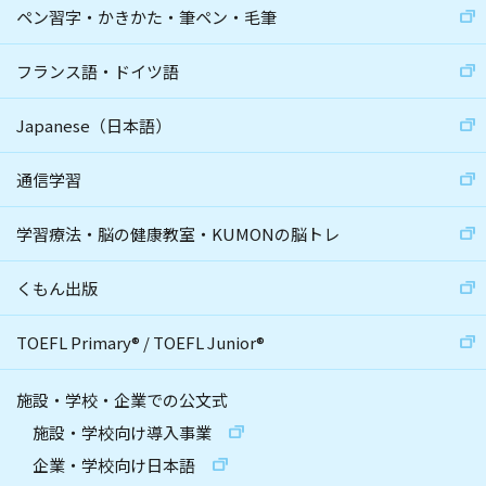
ペン習字・かきかた・筆ペン・毛筆
フランス語・ドイツ語
Japanese（日本語）
通信学習
学習療法・脳の健康教室・KUMONの脳トレ
くもん出版
TOEFL Primary
®
/
TOEFL Junior
®
施設・学校・企業での公文式
施設・学校向け導入事業
企業・学校向け日本語