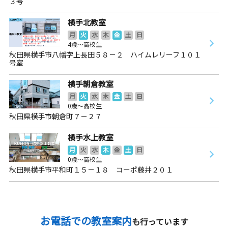
３号
横手北教室
月
火
水
木
金
土
日
4歳～高校生
秋田県横手市八幡字上長田５８－２ ハイムレリーフ１０１
号室
横手朝倉教室
月
火
水
木
金
土
日
0歳～高校生
秋田県横手市朝倉町７－２７
横手水上教室
月
火
水
木
金
土
日
0歳～高校生
秋田県横手市平和町１５－１８ コーポ藤井２０１
お電話での教室案内
も行っています