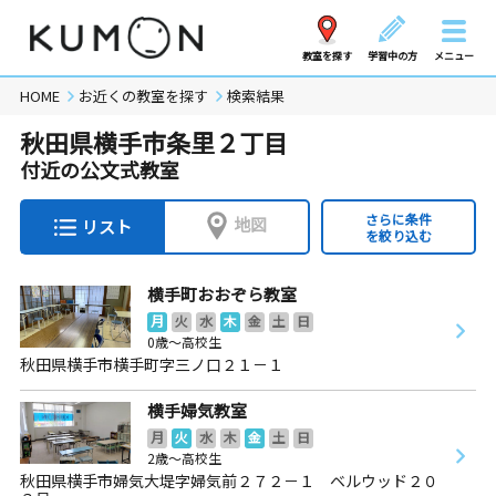
教室を探す
学習中の方
メニュー
HOME
お近くの教室を探す
検索結果
秋田県横手市条里２丁目
付近の公文式教室
さらに条件
地図
リスト
を絞り込む
横手町おおぞら教室
月
火
水
木
金
土
日
0歳～高校生
秋田県横手市横手町字三ノ口２１－１
横手婦気教室
月
火
水
木
金
土
日
2歳～高校生
秋田県横手市婦気大堤字婦気前２７２－１ ベルウッド２０