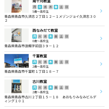
南千刈教室
月
火
水
木
金
土
日
5歳～高校生
青森県青森市久須志２丁目１２－１メゾンジョイ久須志３０
２
西なみだて教室
月
火
水
木
金
土
日
0歳～高校生
青森県青森市浪館字前田３９－１２
千富教室
月
火
水
木
金
土
日
2歳～高校生
青森県青森市千富町１丁目１８－７
古川教室
月
火
水
木
金
土
日
2歳～高校生
青森県青森市古川２丁目１５－１８ あおもりみなみビルデ
ィング１０１