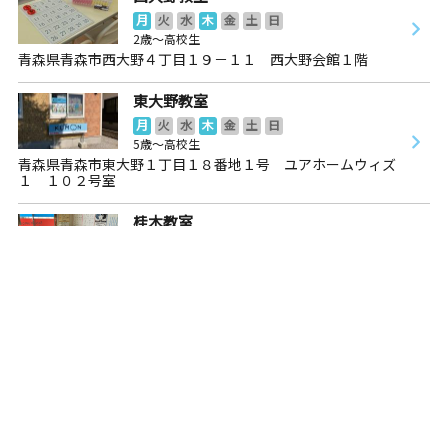
月
火
水
木
金
土
日
2歳～高校生
青森県青森市西大野４丁目１９－１１ 西大野会館１階
東大野教室
月
火
水
木
金
土
日
5歳～高校生
青森県青森市東大野１丁目１８番地１号 ユアホームウィズ
１ １０２号室
桂木教室
月
火
水
木
金
土
日
2歳～高校生
青森県青森市緑２丁目１６－４ 細谷クリーニング店２Ｆ
おくの教室
月
火
水
木
金
土
日
3歳～高校生
青森県青森市奥野２丁目２２番２１号
浪打教室