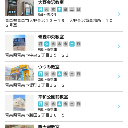
大野金沢教室
月
火
水
木
金
土
日
5歳～高校生
青森県青森市大野金沢１３－１９ 大野金沢貸事務所 １０
２号室
青森中央教室
月
火
水
木
金
土
日
0歳～高校生
青森県青森市中央２丁目１５－２１
つつみ教室
月
火
水
木
金
土
日
2歳～高校生
青森県青森市堤町１丁目１２‐２
平和公園前教室
月
火
水
木
金
土
日
0歳～高校生
青森県青森市勝田２丁目１６－５
西大野教室