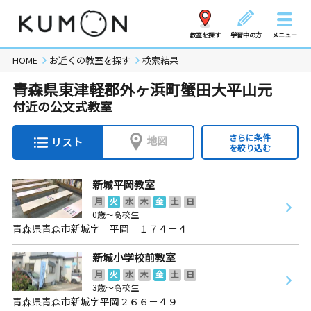
教室を探す
学習中の方
メニュー
HOME
お近くの教室を探す
検索結果
青森県東津軽郡外ヶ浜町蟹田大平山元
付近の公文式教室
さらに条件
地図
リスト
を絞り込む
新城平岡教室
月
火
水
木
金
土
日
0歳～高校生
青森県青森市新城字 平岡 １７４－４
新城小学校前教室
月
火
水
木
金
土
日
3歳～高校生
青森県青森市新城字平岡２６６－４９