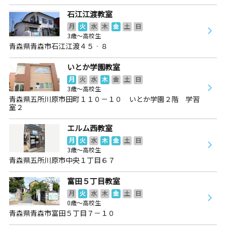
石江江渡教室
月
火
水
木
金
土
日
3歳～高校生
青森県青森市石江江渡４５‐８
いとか学園教室
月
火
水
木
金
土
日
3歳～高校生
青森県五所川原市田町１１０－１０ いとか学園２階 学習
室２
エルム西教室
月
火
水
木
金
土
日
3歳～高校生
青森県五所川原市中央１丁目６７
富田５丁目教室
月
火
水
木
金
土
日
0歳～高校生
青森県青森市富田５丁目７－１０