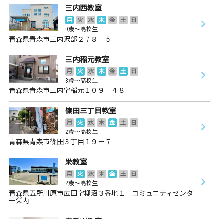
三内西教室
月
火
水
木
金
土
日
0歳～高校生
青森県青森市三内沢部２７８－５
三内稲元教室
月
火
水
木
金
土
日
3歳～高校生
青森県青森市三内字稲元１０９‐４８
篠田三丁目教室
月
火
水
木
金
土
日
2歳～高校生
青森県青森市篠田３丁目１９－７
栄教室
月
火
水
木
金
土
日
2歳～高校生
青森県五所川原市広田字柳沼３番地１ コミュニティセンタ
ー栄内